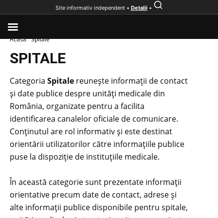
Site informativ independent •
Detalii
•
Acasă
Spitale
SPITALE
Categoria
Spitale
reunește informații de contact
și date publice despre unități medicale din
România, organizate pentru a facilita
identificarea canalelor oficiale de comunicare.
Conținutul are rol informativ și este destinat
orientării utilizatorilor către informațiile publice
puse la dispoziție de instituțiile medicale.
În această categorie sunt prezentate informații
orientative precum date de contact, adrese și
alte informații publice disponibile pentru spitale,