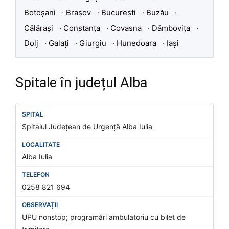
Botoșani
·
Brașov
·
București
·
Buzău
·
Călărași
·
Constanța
·
Covasna
·
Dâmbovița
·
Dolj
·
Galați
·
Giurgiu
·
Hunedoara
·
Iași
Spitale în județul Alba
Spitalul Județean de Urgență Alba Iulia
Alba Iulia
0258 821 694
UPU nonstop; programări ambulatoriu cu bilet de