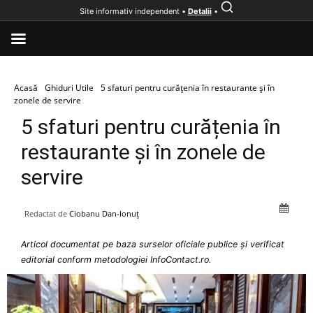
Site informativ independent •
Detalii
•
Acasă
Ghiduri Utile
5 sfaturi pentru curățenia în restaurante și în
zonele de servire
5 sfaturi pentru curățenia în
restaurante și în zonele de
servire
Redactat de
Ciobanu Dan-Ionuț
Articol documentat pe baza surselor oficiale publice și verificat
editorial conform metodologiei InfoContact.ro.