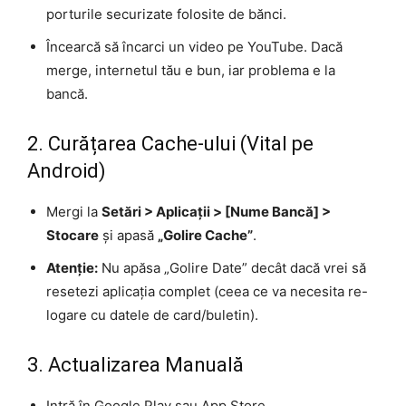
porturile securizate folosite de bănci.
Încearcă să încarci un video pe YouTube. Dacă
merge, internetul tău e bun, iar problema e la
bancă.
2. Curățarea Cache-ului (Vital pe
Android)
Mergi la
Setări > Aplicații > [Nume Bancă] >
Stocare
și apasă
„Golire Cache”
.
Atenție:
Nu apăsa „Golire Date” decât dacă vrei să
resetezi aplicația complet (ceea ce va necesita re-
logare cu datele de card/buletin).
3. Actualizarea Manuală
Intră în Google Play sau App Store.