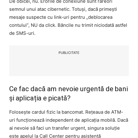
De obicei, nu. Erorile de conexiune sunt rareori
semnul unui atac cibernetic. Totuși, dacă primești
mesaje suspecte cu link-uri pentru „deblocarea
contului”, NU da click. Băncile nu trimit niciodată astfel
de SMS-uri.
PUBLICITATE
Ce fac dacă am nevoie urgentă de bani
și aplicația e picată?
Folosește cardul fizic la bancomat. Rețeaua de ATM-
uri funcționează independent de aplicația mobilă. Dacă
ai nevoie să faci un transfer urgent, singura soluție
este apelul la Call Center pentru asistență