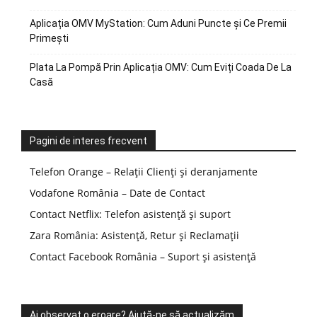
Aplicația OMV MyStation: Cum Aduni Puncte și Ce Premii
Primești
Plata La Pompă Prin Aplicația OMV: Cum Eviți Coada De La
Casă
Pagini de interes frecvent
Telefon Orange – Relații Clienți și deranjamente
Vodafone România – Date de Contact
Contact Netflix: Telefon asistență și suport
Zara România: Asistență, Retur și Reclamații
Contact Facebook România – Suport și asistență
Ai observat o eroare? Ajută-ne să actualizăm