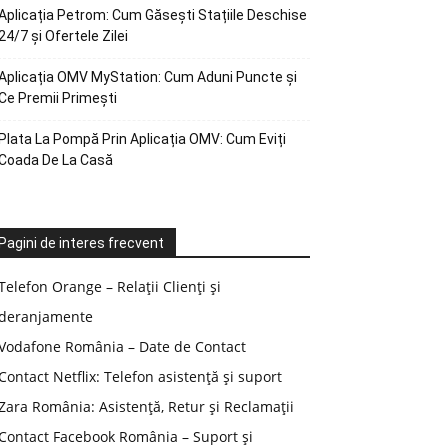
Aplicația Petrom: Cum Găsești Stațiile Deschise
24/7 și Ofertele Zilei
Aplicația OMV MyStation: Cum Aduni Puncte și
Ce Premii Primești
Plata La Pompă Prin Aplicația OMV: Cum Eviți
Coada De La Casă
Pagini de interes frecvent
Telefon Orange – Relații Clienți și
deranjamente
Vodafone România – Date de Contact
Contact Netflix: Telefon asistență și suport
Zara România: Asistență, Retur și Reclamații
Contact Facebook România – Suport și