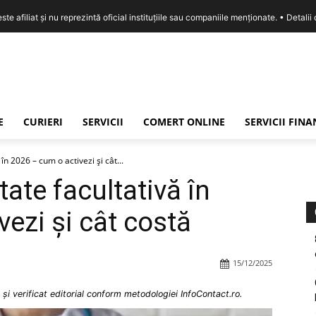
e afiliat și nu reprezintă oficial instituțiile sau companiile menționate. •
Detalii
E
CURIERI
SERVICII
COMERT ONLINE
SERVICII FIN
n 2026 – cum o activezi și cât...
ate facultativă în
ezi și cât costă
15/12/2025
și verificat editorial conform metodologiei InfoContact.ro.