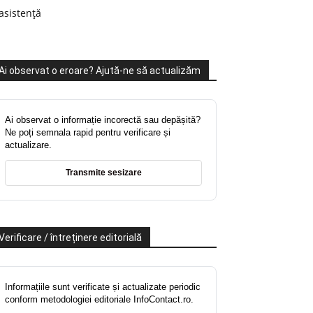
asistență
Ai observat o eroare? Ajută-ne să actualizăm
Ai observat o informație incorectă sau depășită?
Ne poți semnala rapid pentru verificare și
actualizare.
Transmite sesizare
Verificare / întreținere editorială
Informațiile sunt verificate și actualizate periodic
conform metodologiei editoriale InfoContact.ro.