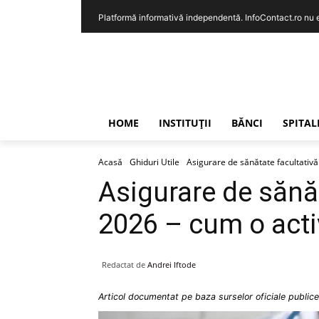
Platformă informativă independentă. InfoContact.ro nu est
HOME
INSTITUȚII
BĂNCI
SPITAL
Acasă
Ghiduri Utile
Asigurare de sănătate facultativă î
Asigurare de sănăt
2026 – cum o activ
Redactat de
Andrei Iftode
Articol documentat pe baza surselor oficiale publice 