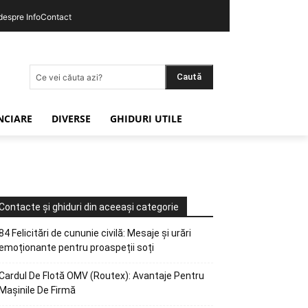
 despre InfoContact
Caută
Ce vei căuta azi?
ANCIARE
DIVERSE
GHIDURI UTILE
Contacte și ghiduri din aceeași categorie
84 Felicitări de cununie civilă: Mesaje și urări
emoționante pentru proaspeții soți
Cardul De Flotă OMV (Routex): Avantaje Pentru
Mașinile De Firmă