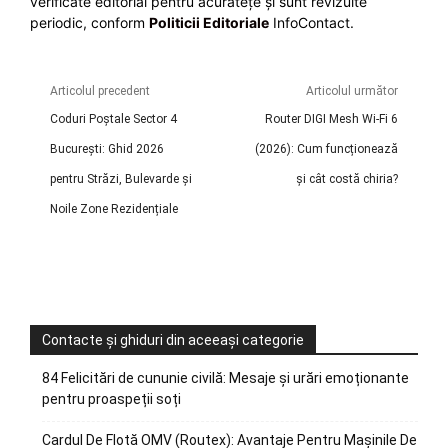
verificate editorial pentru acuratețe și sunt revizuite
periodic, conform
Politicii Editoriale
InfoContact.
Articolul precedent
Articolul următor
Coduri Poștale Sector 4
Router DIGI Mesh Wi-Fi 6
București: Ghid 2026
(2026): Cum funcționează
pentru Străzi, Bulevarde și
și cât costă chiria?
Noile Zone Rezidențiale
Contacte și ghiduri din aceeași categorie
84 Felicitări de cununie civilă: Mesaje și urări emoționante
pentru proaspeții soți
Cardul De Flotă OMV (Routex): Avantaje Pentru Mașinile De