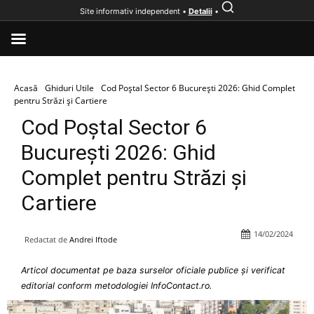
Site informativ independent •
Detalii
•
Acasă
Ghiduri Utile
Cod Poștal Sector 6 București 2026: Ghid Complet
pentru Străzi și Cartiere
Cod Poștal Sector 6
București 2026: Ghid
Complet pentru Străzi și
Cartiere
14/02/2024
Redactat de
Andrei Iftode
Articol documentat pe baza surselor oficiale publice și verificat
editorial conform metodologiei InfoContact.ro.