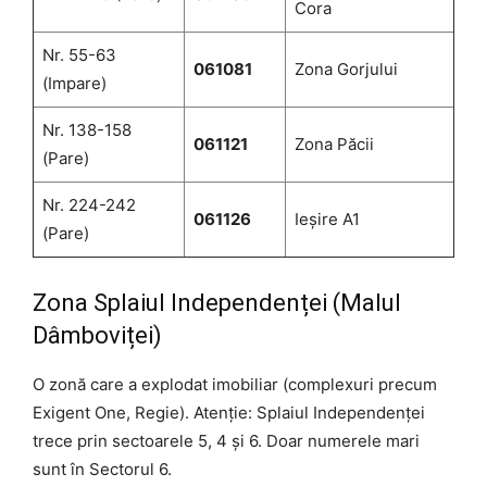
Cora
Nr. 55-63
061081
Zona Gorjului
(Impare)
Nr. 138-158
061121
Zona Păcii
(Pare)
Nr. 224-242
061126
Ieșire A1
(Pare)
Zona Splaiul Independenței (Malul
Dâmboviței)
O zonă care a explodat imobiliar (complexuri precum
Exigent One, Regie). Atenție: Splaiul Independenței
trece prin sectoarele 5, 4 și 6. Doar numerele mari
sunt în Sectorul 6.