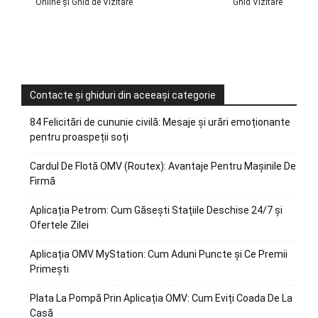
Online și Ghid de Vizitare
Ghid Vizitare
Contacte și ghiduri din aceeași categorie
84 Felicitări de cununie civilă: Mesaje și urări emoționante
pentru proaspeții soți
Cardul De Flotă OMV (Routex): Avantaje Pentru Mașinile De
Firmă
Aplicația Petrom: Cum Găsești Stațiile Deschise 24/7 și
Ofertele Zilei
Aplicația OMV MyStation: Cum Aduni Puncte și Ce Premii
Primești
Plata La Pompă Prin Aplicația OMV: Cum Eviți Coada De La
Casă