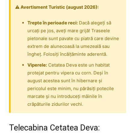
⚠️ Avertisment Turistic (august 2026):
Trepte în perioade reci:
Dacă alegeți să
urcați pe jos, aveți mare grijă! Traseele
pietonale sunt pavate cu piatră care devine
extrem de alunecoasă la umezeală sau
îngheț. Folosiți încălțăminte aderentă.
Viperele:
Cetatea Deva este un habitat
protejat pentru vipera cu corn. Deși în
august acestea sunt în hibernare și
pericolul este minim, nu părăsiți potecile
marcate și nu introduceți mâinile în
crăpăturile zidurilor vechi.
Telecabina Cetatea Deva: