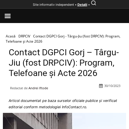
Site informativ independent •
Detalii
•
Acasă
DRPCIV
Contact DGPCI Gorj - Târgu-Jiu (fost DRPCIV): Program,
Telefoane și Acte 2026
Contact DGPCI Gorj – Târgu-
Jiu (fost DRPCIV): Program,
Telefoane și Acte 2026
30/10/2023
Redactat de
Andrei Iftode
Articol documentat pe baza surselor oficiale publice și verificat
editorial conform metodologiei InfoContact.ro.