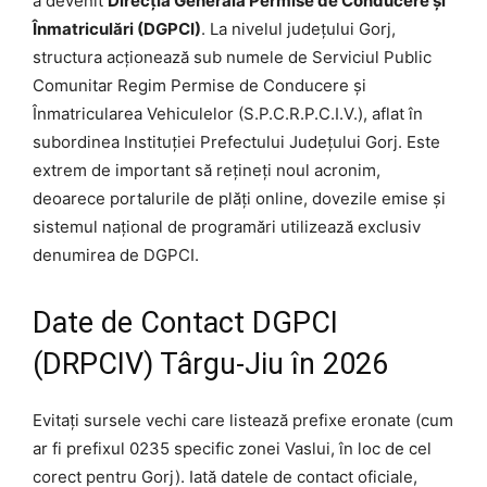
a devenit
Direcția Generală Permise de Conducere și
Înmatriculări (DGPCI)
. La nivelul județului Gorj,
structura acționează sub numele de Serviciul Public
Comunitar Regim Permise de Conducere și
Înmatricularea Vehiculelor (S.P.C.R.P.C.I.V.), aflat în
subordinea Instituției Prefectului Județului Gorj. Este
extrem de important să rețineți noul acronim,
deoarece portalurile de plăți online, dovezile emise și
sistemul național de programări utilizează exclusiv
denumirea de DGPCI.
Date de Contact DGPCI
(DRPCIV) Târgu-Jiu în 2026
Evitați sursele vechi care listează prefixe eronate (cum
ar fi prefixul 0235 specific zonei Vaslui, în loc de cel
corect pentru Gorj). Iată datele de contact oficiale,