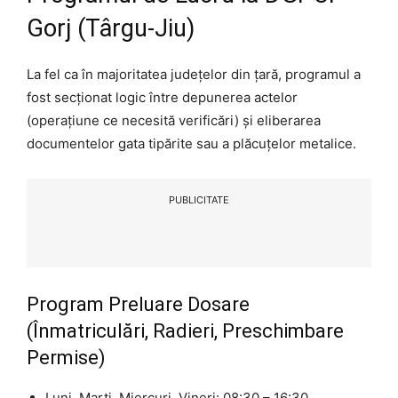
Gorj (Târgu-Jiu)
La fel ca în majoritatea județelor din țară, programul a
fost secționat logic între depunerea actelor
(operațiune ce necesită verificări) și eliberarea
documentelor gata tipărite sau a plăcuțelor metalice.
PUBLICITATE
Program Preluare Dosare
(Înmatriculări, Radieri, Preschimbare
Permise)
Luni, Marți, Miercuri, Vineri: 08:30 – 16:30