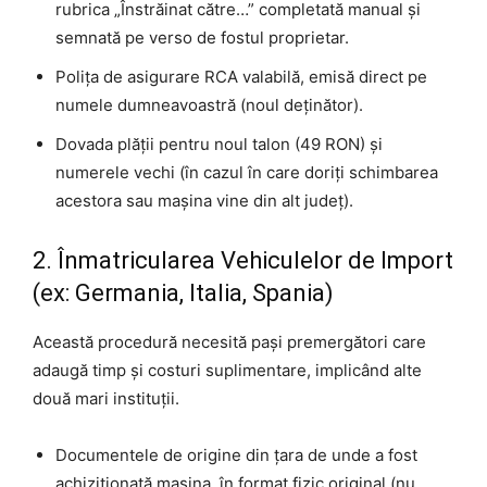
rubrica „Înstrăinat către…” completată manual și
semnată pe verso de fostul proprietar.
Polița de asigurare RCA valabilă, emisă direct pe
numele dumneavoastră (noul deținător).
Dovada plății pentru noul talon (49 RON) și
numerele vechi (în cazul în care doriți schimbarea
acestora sau mașina vine din alt județ).
2. Înmatricularea Vehiculelor de Import
(ex: Germania, Italia, Spania)
Această procedură necesită pași premergători care
adaugă timp și costuri suplimentare, implicând alte
două mari instituții.
Documentele de origine din țara de unde a fost
achiziționată mașina, în format fizic original (nu