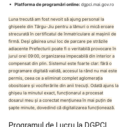
Platforma de programări online:
dgpci.mai.gov.ro
Luna trecută am fost nevoit să ajung personal la
ghișeele din Târgu-Jiu pentru a lămuri o mică eroare
strecurată în certificatul de înmatriculare al mașinii de
firmă. Deși găsirea unui loc de parcare pe străzile
adiacente Prefecturii poate fi o veritabilă provocare în
jurul orei 09:00, organizarea impecabilă din interior a
compensat din plin. Sistemul este foarte clar: fără o
programare digitală validă, accesul la rând nu mai este
permis, ceea ce a eliminat complet aglomerația
obositoare și vociferările din anii trecuți. Odată ajuns la
ghișeu la minutul exact, funcționarul a procesat
dosarul meu și a corectat mențiunea în mai puțin de
șapte minute, dovedind că digitalizarea funcționează.
Programul de Lucru la DGPCI