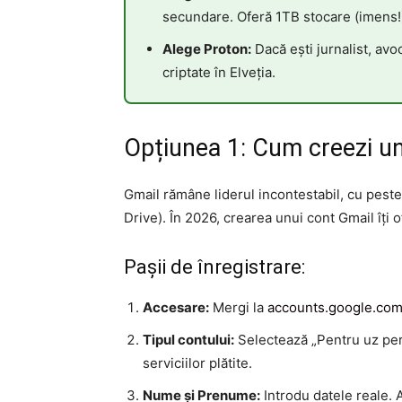
secundare. Oferă 1TB stocare (imens!)
Alege Proton:
Dacă ești jurnalist, avoc
criptate în Elveția.
Opțiunea 1: Cum creezi u
Gmail rămâne liderul incontestabil, cu peste
Drive). În 2026, crearea unui cont Gmail îți o
Pașii de înregistrare:
Accesare:
Mergi la
accounts.google.com
Tipul contului:
Selectează „Pentru uz per
serviciilor plătite.
Nume și Prenume:
Introdu datele reale. 