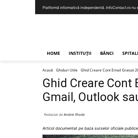
Platformă informativă independentă. InfoContact.ro nu est
HOME
INSTITUȚII
BĂNCI
SPITAL
Acasă
Ghiduri Utile
Ghid Creare Cont Email Gratuit 2
Ghid Creare Cont 
Gmail, Outlook s
Redactat de
Andrei Iftode
Articol documentat pe baza surselor oficiale publice 