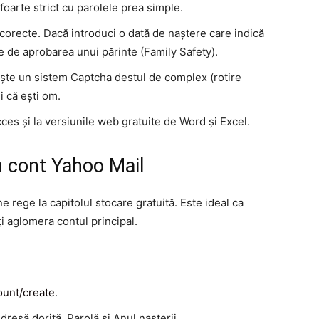
oarte strict cu parolele prea simple.
corecte. Dacă introduci o dată de naștere care indică
ie de aprobarea unui părinte (Family Safety).
ște un sistem Captcha destul de complex (rotire
i că ești om.
cces și la versiunile web gratuite de Word și Excel.
n cont Yahoo Mail
 rege la capitolul stocare gratuită. Este ideal ca
i aglomera contul principal.
ount/create
.
să dorită, Parolă și Anul nașterii.