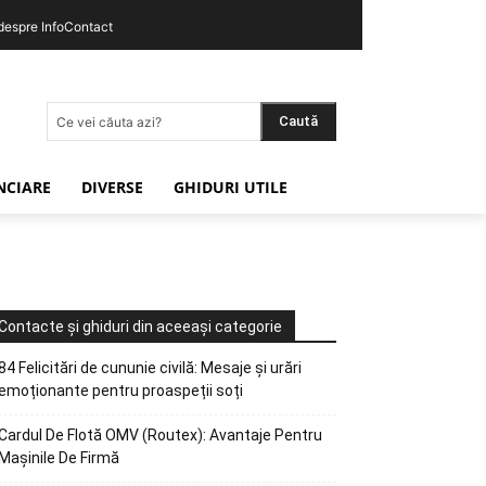
 despre InfoContact
Caută
Ce vei căuta azi?
ANCIARE
DIVERSE
GHIDURI UTILE
Contacte și ghiduri din aceeași categorie
84 Felicitări de cununie civilă: Mesaje și urări
emoționante pentru proaspeții soți
Cardul De Flotă OMV (Routex): Avantaje Pentru
Mașinile De Firmă