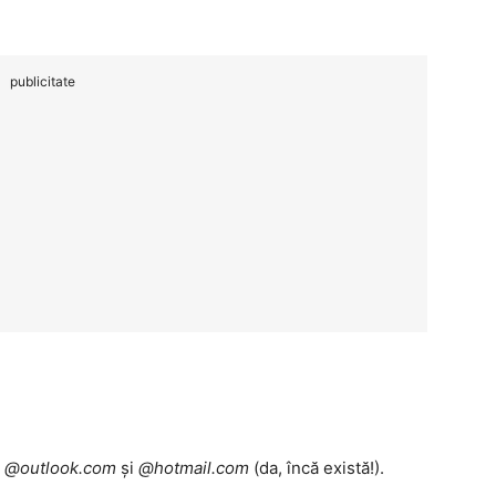
publicitate
e
@outlook.com
și
@hotmail.com
(da, încă există!).