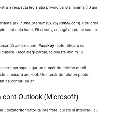
tru a respecta legislația privind vârsta minimă (16 ani
ariante (ex:
nume.prenume2026@gmail.com
). Poți crea
le sunt deja luate. Fii creativ, adaugă un punct sau un
comandă crearea unei
Passkey
(autentificare cu
i clasice. Dacă alegi parolă, folosește minim 12
a cere aproape sigur un număr de telefon mobil
ste o măsură anti-bot. Un număr de telefon poate fi
tat de conturi pe an.
 cont Outlook (Microsoft)
 utilizatorilor datorită interfeței curate și integrării cu