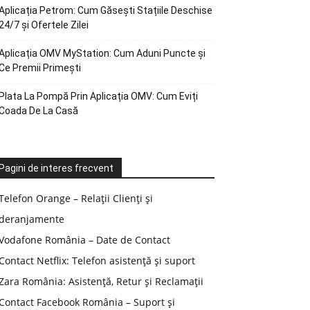
Aplicația Petrom: Cum Găsești Stațiile Deschise
24/7 și Ofertele Zilei
Aplicația OMV MyStation: Cum Aduni Puncte și
Ce Premii Primești
Plata La Pompă Prin Aplicația OMV: Cum Eviți
Coada De La Casă
Pagini de interes frecvent
Telefon Orange – Relații Clienți și
deranjamente
Vodafone România – Date de Contact
Contact Netflix: Telefon asistență și suport
Zara România: Asistență, Retur și Reclamații
Contact Facebook România – Suport și