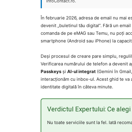
InfoContact.ro.
În februarie 2026, adresa de email nu mai es
devenit „buletinul tău digital”. Fără un email
comanda de pe eMAG sau Temu, nu poți acces
smartphone (Android sau iPhone) la capaci
Deși procesul de creare pare simplu, regulile
Verificarea numărului de telefon a devenit a
Passkeys
și
AI-ul integrat
(Gemini în Gmail,
interacționăm cu inbox-ul. Acest ghid te va a
identitate digitală în câteva minute.
Verdictul Expertului: Ce alegi
Nu toate serviciile sunt la fel. Iată recom