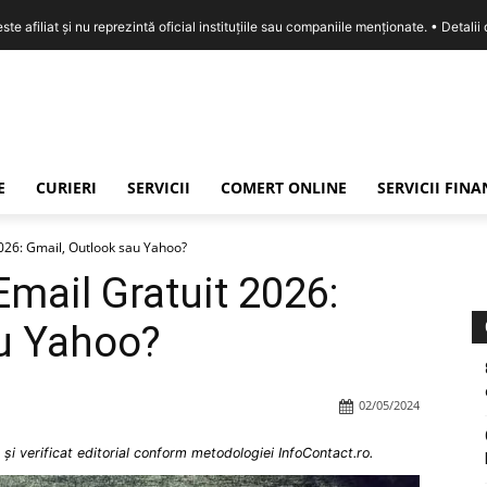
e afiliat și nu reprezintă oficial instituțiile sau companiile menționate. •
Detalii
E
CURIERI
SERVICII
COMERT ONLINE
SERVICII FIN
026: Gmail, Outlook sau Yahoo?
Email Gratuit 2026:
au Yahoo?
02/05/2024
și verificat editorial conform metodologiei InfoContact.ro.