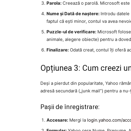
Parola:
Creează o parolă. Microsoft este f
Nume și Dată de naștere:
Introdu datele 
faptul că ești minor, contul va avea nevo
Puzzle-ul de verificare:
Microsoft folose
animale, alegere obiecte) pentru a doved
Finalizare:
Odată creat, contul îți oferă a
Opțiunea 3: Cum creezi u
Deși a pierdut din popularitate, Yahoo rămâne
adresă secundară („junk mail”) pentru a nu-ț
Pașii de înregistrare:
Accesare:
Mergi la
login.yahoo.com/acc
Formular:
Yahoo cere Nume, Prenume, Adre