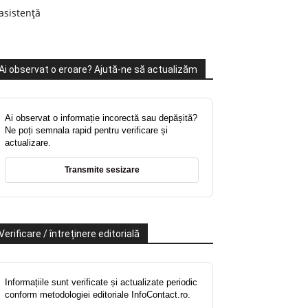
asistență
Ai observat o eroare? Ajută-ne să actualizăm
Ai observat o informație incorectă sau depășită?
Ne poți semnala rapid pentru verificare și
actualizare.
Transmite sesizare
Verificare / întreținere editorială
Informațiile sunt verificate și actualizate periodic
conform metodologiei editoriale InfoContact.ro.