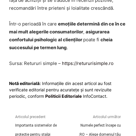
față de achiziții și se traduce în recenzii pozitive,
recomandări între prieteni și loialitate crescândă.
Într-o perioadă în care
emoțiile determină din ce în ce
mai mult alegerile consumatorilor
,
asigurarea
confortului psihologic al clienților
poate fi
cheia
succesului pe termen lung
.
Sursa: Retururi simple –
https://retururisimple.ro
Notă editorială:
Informațiile din acest articol au fost
verificate editorial pentru acuratețe și sunt revizuite
periodic, conform
Politicii Editoriale
InfoContact.
Articolul precedent
Articolul următor
Importanta sistemelor de
Numele perfect începe cu
protectie pentru stalpi
.RO – Alege domeniul tău