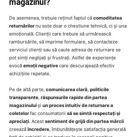
magazinul?
De asemenea, trebuie reținut faptul că
comoditatea
returnărilor
nu este doar o chestiune tehnică, ci și una
emoțională. Clienții care trebuie să urmărească
rambursările, să imprime formulare, să contacteze
serviciul clienți sau să caute adresa de returnare se
pot simți neglijați și frustrați. Astfel de experiențe
evocă
emoții negative
care descurajează efectiv
achizițiile repetate.
Pe de altă parte,
comunicarea clară
,
politicile
transparente
,
răspunsurile rapide din partea
magazinului
și
un proces intuitiv de returnare a
coletelor
fac consumatorii
să se simtă respectați și
apreciați
. Acest
sentiment de grijă din partea mărcii
creează
încredere
, îmbunătățește satisfacția generală