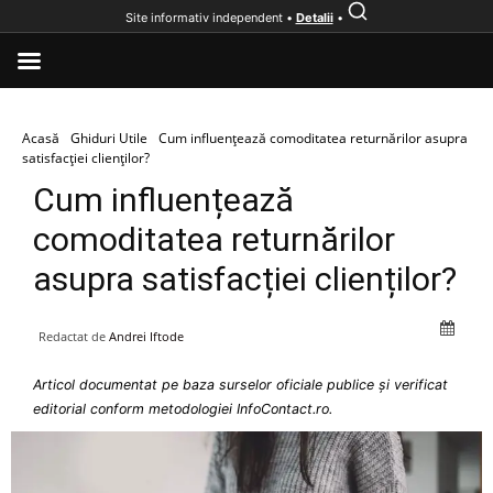
Site informativ independent •
Detalii
•
Acasă
Ghiduri Utile
Cum influențează comoditatea returnărilor asupra
satisfacției clienților?
Cum influențează
comoditatea returnărilor
asupra satisfacției clienților?
Redactat de
Andrei Iftode
Articol documentat pe baza surselor oficiale publice și verificat
editorial conform metodologiei InfoContact.ro.