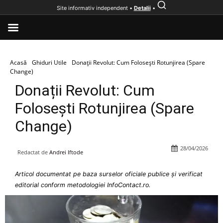
Site informativ independent •
Detalii
•
Acasă
Ghiduri Utile
Donații Revolut: Cum Folosești Rotunjirea (Spare
Change)
Donații Revolut: Cum
Folosești Rotunjirea (Spare
Change)
28/04/2026
Redactat de
Andrei Iftode
Articol documentat pe baza surselor oficiale publice și verificat
editorial conform metodologiei InfoContact.ro.