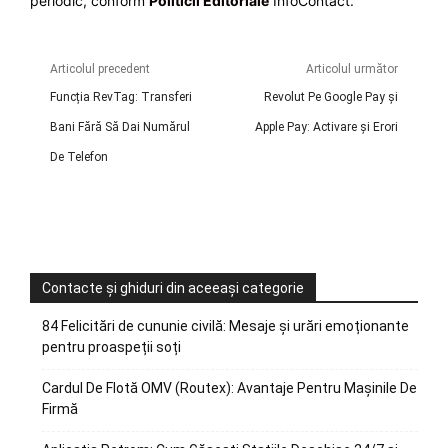
periodic, conform
Politicii Editoriale
InfoContact.
Articolul precedent
Articolul următor
Funcția RevTag: Transferi
Revolut Pe Google Pay și
Bani Fără Să Dai Numărul
Apple Pay: Activare și Erori
De Telefon
Contacte și ghiduri din aceeași categorie
84 Felicitări de cununie civilă: Mesaje și urări emoționante
pentru proaspeții soți
Cardul De Flotă OMV (Routex): Avantaje Pentru Mașinile De
Firmă