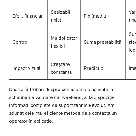
Sesizabil
Var
Efort financiar
Fix (mediu)
(mic)
(ma
Su
Multiplicator
Control
Suma prestabilită
ale
flexibil
loc
Creștere
Impact vizual
Predictibil
Ime
constantă
Dacă ai întrebări despre comisioanele aplicate la
schimburile valutare din weekend, ai la dispoziție
informații complete de
suport tehnic Revolut
. Am
adunat cele mai eficiente metode de a contacta un
operator în aplicație.