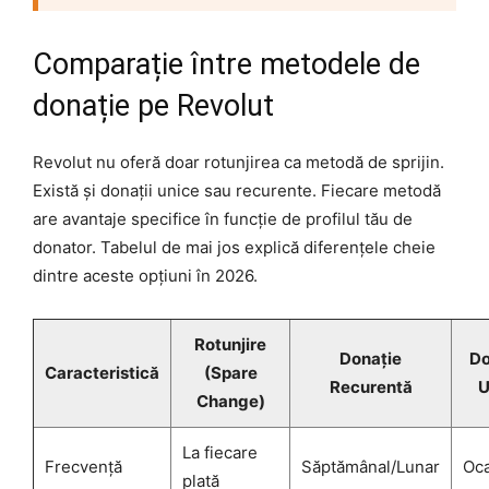
Comparație între metodele de
donație pe Revolut
Revolut nu oferă doar rotunjirea ca metodă de sprijin.
Există și donații unice sau recurente. Fiecare metodă
are avantaje specifice în funcție de profilul tău de
donator. Tabelul de mai jos explică diferențele cheie
dintre aceste opțiuni în 2026.
Rotunjire
Donație
Do
Caracteristică
(Spare
Recurentă
U
Change)
La fiecare
Frecvență
Săptămânal/Lunar
Oca
plată