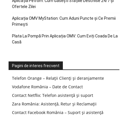
Aplicația Petrom: Cum Găsești Stațiile Deschise 24/7 și
Ofertele Zilei
Aplicația OMV MyStation: Cum Aduni Puncte și Ce Premii
Primești
Plata La Pompă Prin Aplicația OMV: Cum Eviți Coada De La
Casă
Pagini de interes frecvent
Telefon Orange – Relații Clienți și deranjamente
Vodafone România – Date de Contact
Contact Netflix: Telefon asistență și suport
Zara România: Asistență, Retur și Reclamații
Contact Facebook România – Suport și asistență