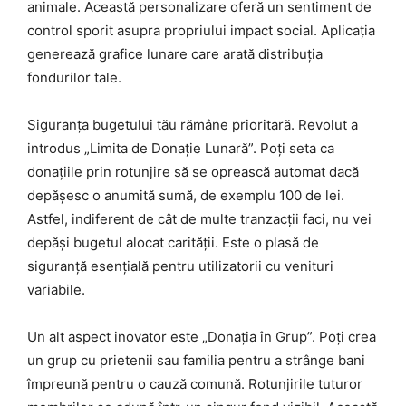
animale. Această personalizare oferă un sentiment de
control sporit asupra propriului impact social. Aplicația
generează grafice lunare care arată distribuția
fondurilor tale.
Siguranța bugetului tău rămâne prioritară. Revolut a
introdus „Limita de Donație Lunară”. Poți seta ca
donațiile prin rotunjire să se oprească automat dacă
depășesc o anumită sumă, de exemplu 100 de lei.
Astfel, indiferent de cât de multe tranzacții faci, nu vei
depăși bugetul alocat carității. Este o plasă de
siguranță esențială pentru utilizatorii cu venituri
variabile.
Un alt aspect inovator este „Donația în Grup”. Poți crea
un grup cu prietenii sau familia pentru a strânge bani
împreună pentru o cauză comună. Rotunjirile tuturor