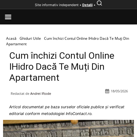
Site informativ independent •
Detalii
•
Acasă
Ghiduri Utile
Cum închizi Contul Online IHidro Dacă Te Muți Din
Apartament
Cum închizi Contul Online
IHidro Dacă Te Muți Din
Apartament
18/05/2026
Redactat de
Andrei Iftode
Articol documentat pe baza surselor oficiale publice și verificat
editorial conform metodologiei InfoContact.ro.