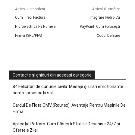
Articolul precedent
Articolul următor
Cum Treci Factura
Integrare IHidro Cu
Hidroelectrica Pe Numele
PayPoint: Cum Folosești
Firmei (SRL/PFA)
Codul De Bare
Contacte și ghiduri din aceeași categorie
84 Felicitări de cununie civilă: Mesaje și urări emoționante
pentru proaspeții soți
Cardul De Flotă OMV (Routex): Avantaje Pentru Mașinile De
Firmă
Aplicația Petrom: Cum Găsești Stațiile Deschise 24/7 și
Ofertele Zilei