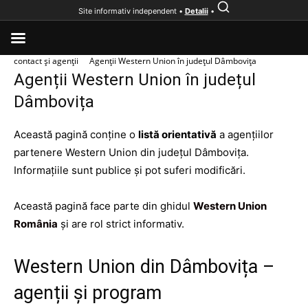
Site informativ independent •
Detalii
•
Acasă
Instituții financiare
Western Union România – Informații,
contact și agenții
Agenții Western Union în județul Dâmbovița
Agenții Western Union în județul
Dâmbovița
Această pagină conține o
listă orientativă
a agențiilor
partenere Western Union din județul Dâmbovița.
Informațiile sunt publice și pot suferi modificări.
Această pagină face parte din ghidul
Western Union
România
și are rol strict informativ.
Western Union din Dâmbovița –
agenții și program