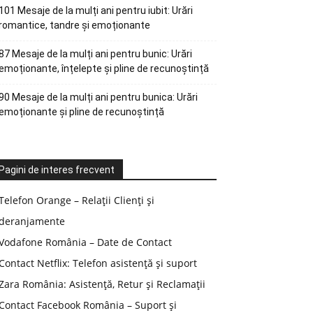
101 Mesaje de la mulți ani pentru iubit: Urări
romantice, tandre și emoționante
87 Mesaje de la mulți ani pentru bunic: Urări
emoționante, înțelepte și pline de recunoștință
90 Mesaje de la mulți ani pentru bunica: Urări
emoționante și pline de recunoștință
Pagini de interes frecvent
Telefon Orange – Relații Clienți și
deranjamente
Vodafone România – Date de Contact
Contact Netflix: Telefon asistență și suport
Zara România: Asistență, Retur și Reclamații
Contact Facebook România – Suport și