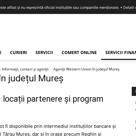
e afiliat și nu reprezintă oficial instituțiile sau companiile menționate. •
Detalii
E
CURIERI
SERVICII
COMERT ONLINE
SERVICII FIN
nformații, contact și agenții
Agenții Western Union în județul Mureș
în județul Mureș
locații partenere și program
 fi disponibile prin intermediul instituțiilor bancare și
ul Târgu Mureș, dar și în orașe precum Reghin și