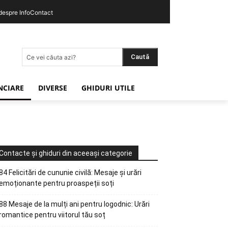
 despre InfoContact
Caută
Ce vei căuta azi?
ANCIARE
DIVERSE
GHIDURI UTILE
Contacte și ghiduri din aceeași categorie
84 Felicitări de cununie civilă: Mesaje și urări
emoționante pentru proaspeții soți
88 Mesaje de la mulți ani pentru logodnic: Urări
romantice pentru viitorul tău soț