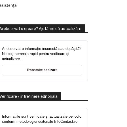
asistență
Ai observat o eroare? Ajută-ne să actualizăm
Ai observat o informație incorectă sau depășită?
Ne poți semnala rapid pentru verificare și
actualizare.
Transmite sesizare
Verificare / întreținere editorială
Informațiile sunt verificate și actualizate periodic
conform metodologiei editoriale InfoContact.ro.