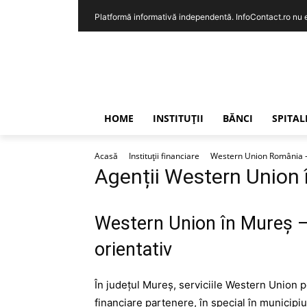
Platformă informativă independentă. InfoContact.ro nu est
HOME
INSTITUȚII
BĂNCI
SPITAL
Acasă
Instituții financiare
Western Union România – I
Agenții Western Union 
Western Union în Mureș – 
orientativ
În județul Mureș, serviciile Western Union pot
financiare partenere, în special în municipi