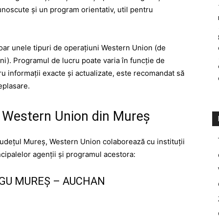
cunoscute și un program orientativ, util pentru
doar unele tipuri de operațiuni Western Union (de
ni). Programul de lucru poate varia în funcție de
ru informații exacte și actualizate, este recomandat să
deplasare.
i Western Union din Mureș
județul Mureș, Western Union colaborează cu instituții
incipalelor agenții și programul acestora:
RGU MUREȘ – AUCHAN