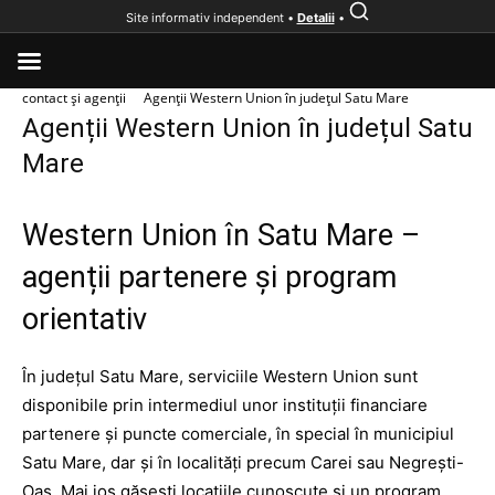
Site informativ independent •
Detalii
•
Acasă
Instituții financiare
Western Union România – Informații,
contact și agenții
Agenții Western Union în județul Satu Mare
Agenții Western Union în județul Satu
Mare
Western Union în Satu Mare –
agenții partenere și program
orientativ
În județul Satu Mare, serviciile Western Union sunt
disponibile prin intermediul unor instituții financiare
partenere și puncte comerciale, în special în municipiul
Satu Mare, dar și în localități precum Carei sau Negrești-
Oaș. Mai jos găsești locațiile cunoscute și un program