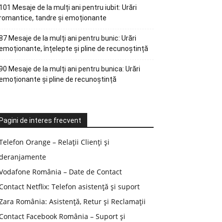
101 Mesaje de la mulți ani pentru iubit: Urări
romantice, tandre și emoționante
87 Mesaje de la mulți ani pentru bunic: Urări
emoționante, înțelepte și pline de recunoștință
90 Mesaje de la mulți ani pentru bunica: Urări
emoționante și pline de recunoștință
Pagini de interes frecvent
Telefon Orange – Relații Clienți și
deranjamente
Vodafone România – Date de Contact
Contact Netflix: Telefon asistență și suport
Zara România: Asistență, Retur și Reclamații
Contact Facebook România – Suport și