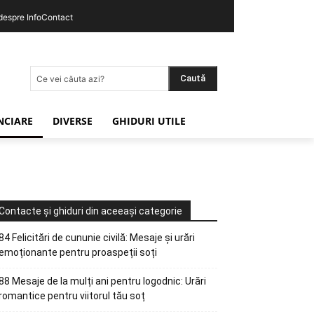
 despre InfoContact
Caută
Ce vei căuta azi?
ANCIARE
DIVERSE
GHIDURI UTILE
Contacte și ghiduri din aceeași categorie
84 Felicitări de cununie civilă: Mesaje și urări
emoționante pentru proaspeții soți
88 Mesaje de la mulți ani pentru logodnic: Urări
romantice pentru viitorul tău soț