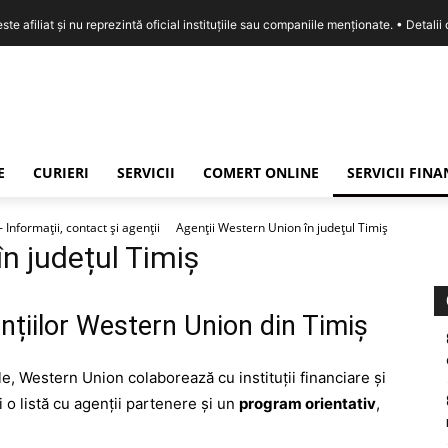
e afiliat și nu reprezintă oficial instituțiile sau companiile menționate. •
Detalii
E
CURIERI
SERVICII
COMERT ONLINE
SERVICII FIN
nformații, contact și agenții
Agenții Western Union în județul Timiș
n județul Timiș
nțiilor Western Union din Timiș
e, Western Union colaborează cu instituții financiare și
 o listă cu agenții partenere și un
program orientativ
,