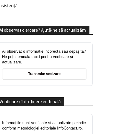
asistență
Ai observat o eroare? Ajută-ne să actualizăm
Ai observat o informație incorectă sau depășită?
Ne poți semnala rapid pentru verificare și
actualizare.
Transmite sesizare
Verificare / întreținere editorială
Informațiile sunt verificate și actualizate periodic
conform metodologiei editoriale InfoContact.ro.