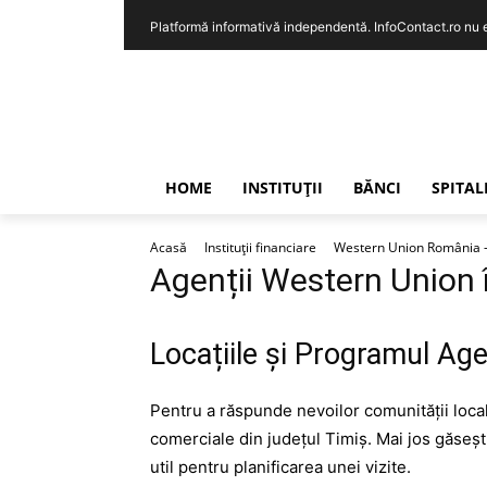
Platformă informativă independentă. InfoContact.ro nu est
HOME
INSTITUȚII
BĂNCI
SPITAL
Acasă
Instituții financiare
Western Union România – I
Agenții Western Union î
Locațiile și Programul Age
Pentru a răspunde nevoilor comunității local
comerciale din județul Timiș. Mai jos găsești
util pentru planificarea unei vizite.