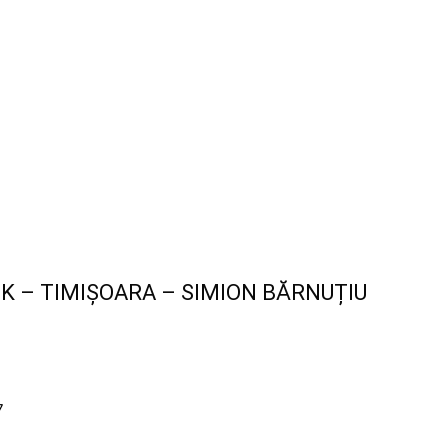
 – TIMIȘOARA – SIMION BĂRNUȚIU
7