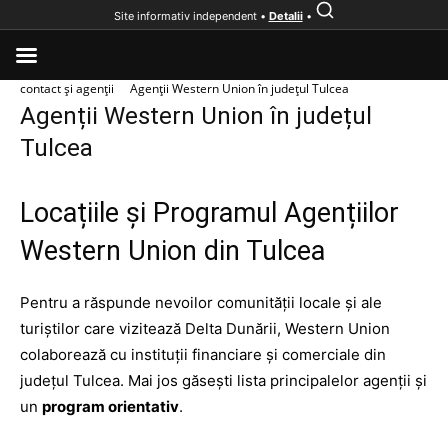
Site informativ independent •
Detalii
•
Acasă
Instituții financiare
Western Union România – Informații,
contact și agenții
Agenții Western Union în județul Tulcea
Agenții Western Union în județul
Tulcea
Locațiile și Programul Agențiilor
Western Union din Tulcea
Pentru a răspunde nevoilor comunității locale și ale
turiștilor care vizitează Delta Dunării, Western Union
colaborează cu instituții financiare și comerciale din
județul Tulcea. Mai jos găsești lista principalelor agenții și
un
program orientativ
.