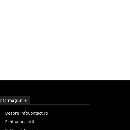
Informații utile
Despre InfoContact.ro
Echipa noastră