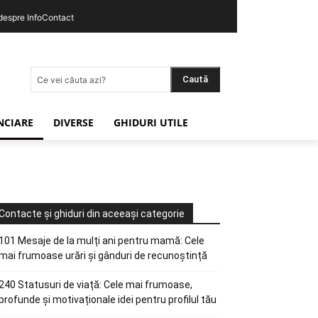
 despre InfoContact
Caută
Ce vei căuta azi?
ANCIARE
DIVERSE
GHIDURI UTILE
Contacte și ghiduri din aceeași categorie
101 Mesaje de la mulți ani pentru mamă: Cele
mai frumoase urări și gânduri de recunoștință
240 Statusuri de viață: Cele mai frumoase,
profunde și motivaționale idei pentru profilul tău