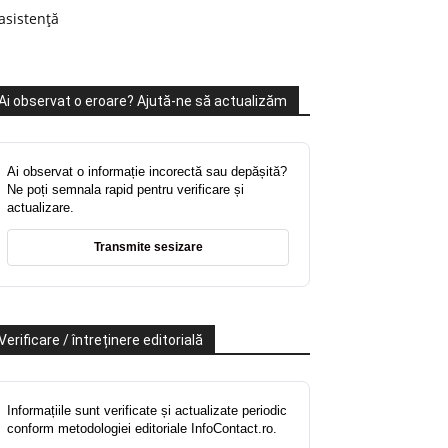
asistență
Ai observat o eroare? Ajută-ne să actualizăm
Ai observat o informație incorectă sau depășită?
Ne poți semnala rapid pentru verificare și
actualizare.
Transmite sesizare
Verificare / întreținere editorială
Informațiile sunt verificate și actualizate periodic
conform metodologiei editoriale InfoContact.ro.