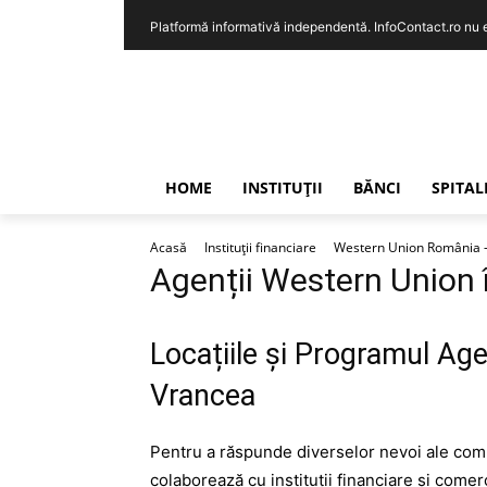
Platformă informativă independentă. InfoContact.ro nu est
HOME
INSTITUȚII
BĂNCI
SPITAL
Acasă
Instituții financiare
Western Union România – I
Agenții Western Union 
Locațiile și Programul Age
Vrancea
Pentru a răspunde diverselor nevoi ale comu
colaborează cu instituții financiare și come