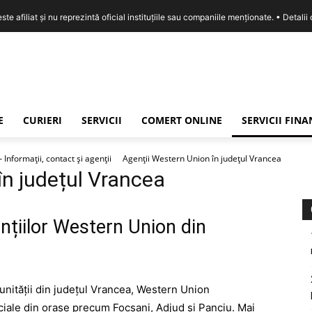
e afiliat și nu reprezintă oficial instituțiile sau companiile menționate. •
Detalii
E
CURIERI
SERVICII
COMERT ONLINE
SERVICII FIN
nformații, contact și agenții
Agenții Western Union în județul Vrancea
în județul Vrancea
nțiilor Western Union din
nității din județul Vrancea, Western Union
rciale din orașe precum Focșani, Adjud și Panciu. Mai