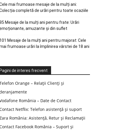
Cele mai frumoase mesaje de la mulți ani:
Colecția completă de urări pentru toate ocaziile
85 Mesaje de la mulți ani pentru frate: Urări
emoționante, amuzante și din suflet
101 Mesaje de la mulți ani pentru majorat: Cele
mai frumoase urări la împlinirea vârstei de 18 ani
Pagini de interes frecvent
Telefon Orange – Relații Clienți și
deranjamente
Vodafone România – Date de Contact
Contact Netflix: Telefon asistență și suport
Zara România: Asistență, Retur și Reclamații
Contact Facebook România – Suport și