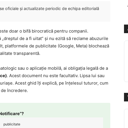
 oficiale și actualizate periodic de echipa editorială
este doar o bifă birocratică pentru companii.
„dreptul de a fi uitat” și nu ezită să reclame abuzurile
t, platformele de publicitate (Google, Meta) blochează
alitate transparentă.
tologic sau o aplicație mobilă, ai obligația legală de a
ice)
. Acest document nu este facultativ. Lipsa lui sau
iașe. Acest ghid îți explică, pe înțelesul tuturor, cum
j de încredere.
Notificare”?
publicitate