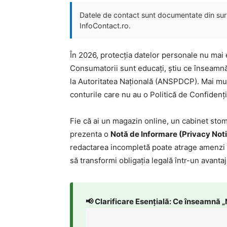
Datele de contact sunt documentate din surse
InfoContact.ro.
În 2026, protecția datelor personale nu mai 
Consumatorii sunt educați, știu ce înseamnă 
la Autoritatea Națională (ANSPDCP). Mai mul
conturile care nu au o Politică de Confidenți
Fie că ai un magazin online, un cabinet stoma
prezenta o
Notă de Informare (Privacy Not
redactarea incompletă poate atrage amenzi ur
să transformi obligația legală într-un avanta
📢 Clarificare Esențială: Ce înseamnă „