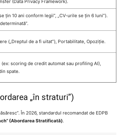
ransfer (Data Privacy Framework).
 se țin 10 ani conform legii”, „CV-urile se țin 6 luni”).
determinată”.
re („Dreptul de a fi uitat”), Portabilitate, Opoziție.
 (ex: scoring de credit automat sau profiling AI),
din spate.
rdarea „în straturi”)
 „păsăresc”. În 2026, standardul recomandat de EDPB
ch” (Abordarea Stratificată)
.