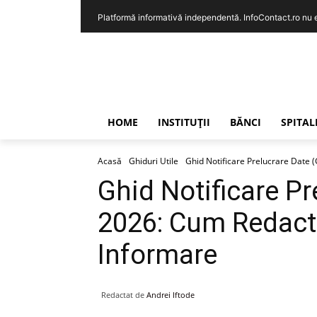
Platformă informativă independentă. InfoContact.ro nu est
HOME
INSTITUȚII
BĂNCI
SPITAL
Acasă
Ghiduri Utile
Ghid Notificare Prelucrare Date
Ghid Notificare P
2026: Cum Redact
Informare
Redactat de
Andrei Iftode