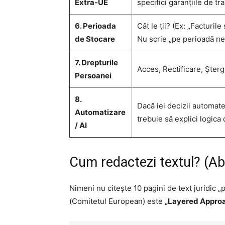
Extra-UE
specifici garanțiile de t
6. Perioada
Cât le ții? (Ex: „Facturile
de Stocare
Nu scrie „pe perioadă ne
7. Drepturile
Acces, Rectificare, Șterge
Persoanei
8.
Dacă iei decizii automate
Automatizare
trebuie să explici logica 
/ AI
Cum redactezi textul? (Abo
Nimeni nu citește 10 pagini de text juridic
(Comitetul European) este
„Layered Approa