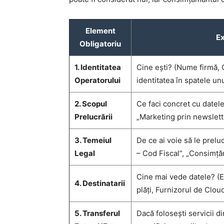
Element
Ex
Obligatoriu
1. Identitatea
Cine ești? (Nume firmă,
Operatorului
identitatea în spatele un
2. Scopul
Ce faci concret cu datele
Prelucrării
„Marketing prin newslett
3. Temeiul
De ce ai voie să le prelu
Legal
– Cod Fiscal”, „Consimțăm
Cine mai vede datele? (E
4. Destinatarii
plăți, Furnizorul de Clou
5. Transferul
Dacă folosești servicii d