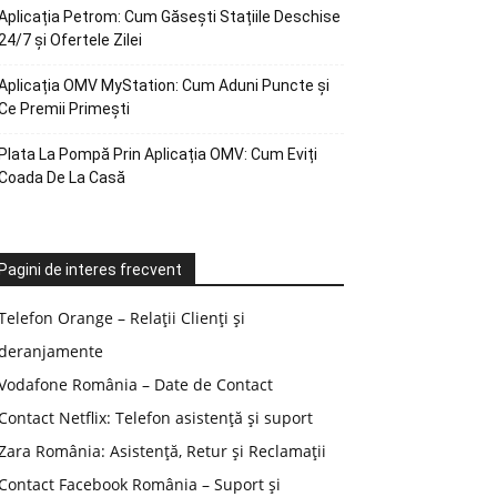
Aplicația Petrom: Cum Găsești Stațiile Deschise
24/7 și Ofertele Zilei
Aplicația OMV MyStation: Cum Aduni Puncte și
Ce Premii Primești
Plata La Pompă Prin Aplicația OMV: Cum Eviți
Coada De La Casă
Pagini de interes frecvent
Telefon Orange – Relații Clienți și
deranjamente
Vodafone România – Date de Contact
Contact Netflix: Telefon asistență și suport
Zara România: Asistență, Retur și Reclamații
Contact Facebook România – Suport și