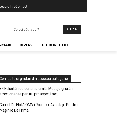
 despre InfoContact
Caută
Ce vei căuta azi?
ANCIARE
DIVERSE
GHIDURI UTILE
Contacte și ghiduri din aceeași categorie
84 Felicitări de cununie civilă: Mesaje și urări
emoționante pentru proaspeții soți
Cardul De Flotă OMV (Routex): Avantaje Pentru
Mașinile De Firmă