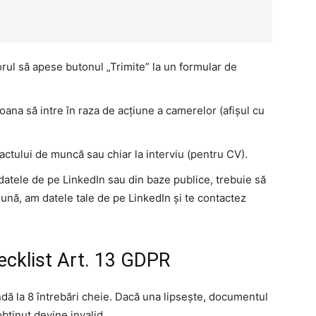
torul să apese butonul „Trimite” la un formular de
oana să intre în raza de acțiune a camerelor (afișul cu
ctului de muncă sau chiar la interviu (pentru CV).
datele de pe LinkedIn sau din baze publice, trebuie să
ună, am datele tale de pe LinkedIn și te contactez
hecklist Art. 13 GDPR
ndă la 8 întrebări cheie. Dacă una lipsește, documentul
bținut devine invalid.