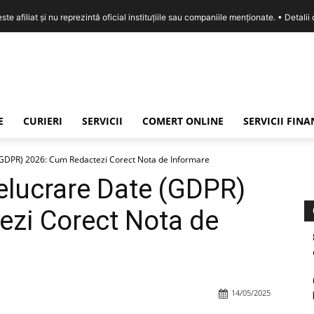
e afiliat și nu reprezintă oficial instituțiile sau companiile menționate. •
Detalii
E
CURIERI
SERVICII
COMERT ONLINE
SERVICII FIN
 (GDPR) 2026: Cum Redactezi Corect Nota de Informare
relucrare Date (GDPR)
ezi Corect Nota de
14/05/2025