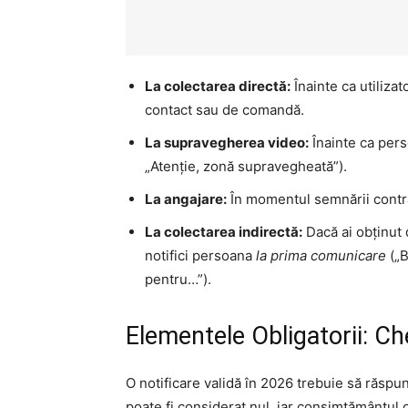
La colectarea directă:
Înainte ca utiliza
contact sau de comandă.
La supravegherea video:
Înainte ca pers
„Atenție, zonă supravegheată”).
La angajare:
În momentul semnării contra
La colectarea indirectă:
Dacă ai obținut 
notifici persoana
la prima comunicare
(„B
pentru…”).
Elementele Obligatorii: C
O notificare validă în 2026 trebuie să răspu
poate fi considerat nul, iar consimțământul o