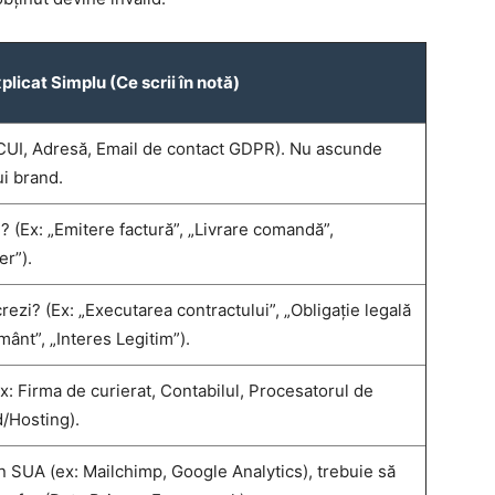
plicat Simplu (Ce scrii în notă)
 CUI, Adresă, Email de contact GDPR). Nu ascunde
ui brand.
? (Ex: „Emitere factură”, „Livrare comandă”,
er”).
crezi? (Ex: „Executarea contractului”, „Obligație legală
ânt”, „Interes Legitim”).
x: Firma de curierat, Contabilul, Procesatorul de
d/Hosting).
in SUA (ex: Mailchimp, Google Analytics), trebuie să