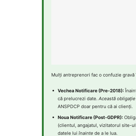
Mulți antreprenori fac o confuzie gravă 
Vechea Notificare (Pre-2018):
Înain
că prelucrezi date.
Această obligație
ANSPDCP doar pentru că ai clienți.
Noua Notificare (Post-GDPR):
Obliga
(clientul, angajatul, vizitatorul site-u
datele lui
înainte
de a le lua.