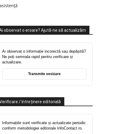
asistență
Ai observat o eroare? Ajută-ne să actualizăm
Ai observat o informație incorectă sau depășită?
Ne poți semnala rapid pentru verificare și
actualizare.
Transmite sesizare
Verificare / întreținere editorială
Informațiile sunt verificate și actualizate periodic
conform metodologiei editoriale InfoContact.ro.