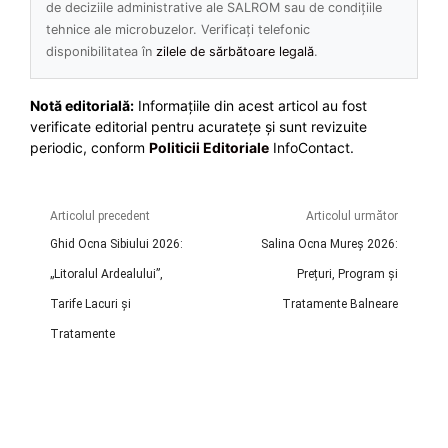
de deciziile administrative ale SALROM sau de condițiile
tehnice ale microbuzelor. Verificați telefonic
disponibilitatea în
zilele de sărbătoare legală
.
Notă editorială:
Informațiile din acest articol au fost
verificate editorial pentru acuratețe și sunt revizuite
periodic, conform
Politicii Editoriale
InfoContact.
Articolul precedent
Articolul următor
Ghid Ocna Sibiului 2026:
Salina Ocna Mureș 2026:
„Litoralul Ardealului”,
Prețuri, Program și
Tarife Lacuri și
Tratamente Balneare
Tratamente