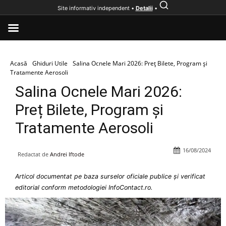
Site informativ independent •
Detalii
•
Acasă
Ghiduri Utile
Salina Ocnele Mari 2026: Preț Bilete, Program și
Tratamente Aerosoli
Salina Ocnele Mari 2026:
Preț Bilete, Program și
Tratamente Aerosoli
16/08/2024
Redactat de
Andrei Iftode
Articol documentat pe baza surselor oficiale publice și verificat
editorial conform metodologiei InfoContact.ro.