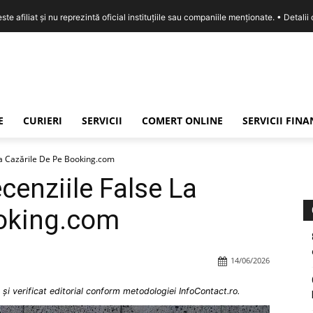
e afiliat și nu reprezintă oficial instituțiile sau companiile menționate. •
Detalii
E
CURIERI
SERVICII
COMERT ONLINE
SERVICII FIN
La Cazările De Pe Booking.com
enziile False La
ooking.com
14/06/2026
și verificat editorial conform metodologiei InfoContact.ro.