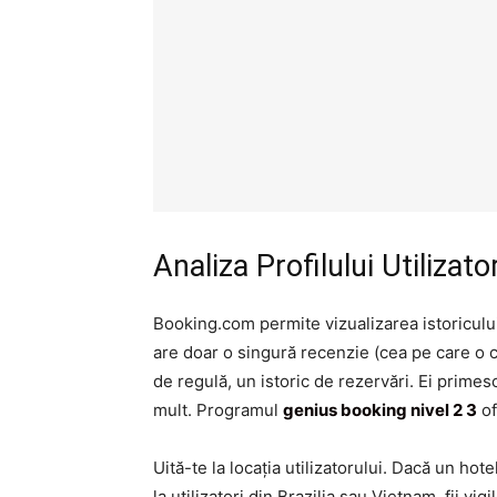
Analiza Profilului Utilizat
Booking.com permite vizualizarea istoricului 
are doar o singură recenzie (cea pe care o ci
de regulă, un istoric de rezervări. Ei primes
mult. Programul
genius booking nivel 2 3
of
Uită-te la locația utilizatorului. Dacă un ho
la utilizatori din Brazilia sau Vietnam, fii vi