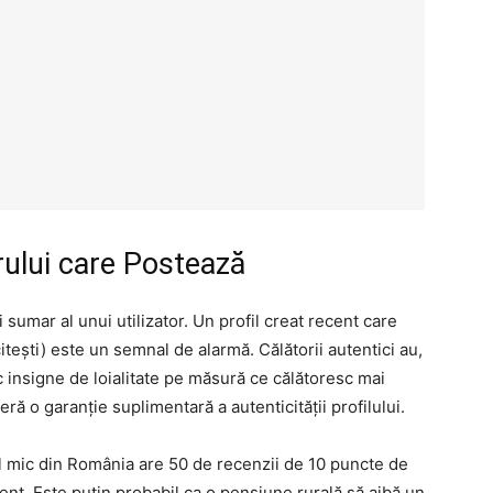
orului care Postează
sumar al unui utilizator. Un profil creat recent care
tești) este un semnal de alarmă. Călătorii autentici au,
c insigne de loialitate pe măsură ce călătoresc mai
eră o garanție suplimentară a autenticității profilului.
tel mic din România are 50 de recenzii de 10 puncte de
gilent. Este puțin probabil ca o pensiune rurală să aibă un