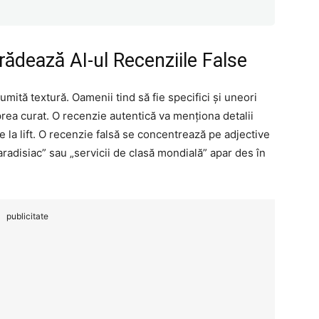
rădează AI-ul Recenziile False
mită textură. Oamenii tind să fie specifici și uneori
prea curat. O recenzie autentică va menționa detalii
 la lift. O recenzie falsă se concentrează pe adjective
adisiac” sau „servicii de clasă mondială” apar des în
publicitate