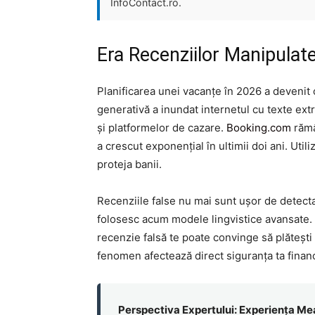
InfoContact.ro.
Era Recenziilor Manipulat
Planificarea unei vacanțe în 2026 a devenit o
generativă a inundat internetul cu texte ext
și platformelor de cazare.
Booking.com
rămâ
a crescut exponențial în ultimii doi ani. Utili
proteja banii.
Recenziile false nu mai sunt ușor de detecta
folosesc acum modele lingvistice avansate. A
recenzie falsă te poate convinge să plătești
fenomen afectează direct siguranța ta financ
Perspectiva Expertului: Experiența Me