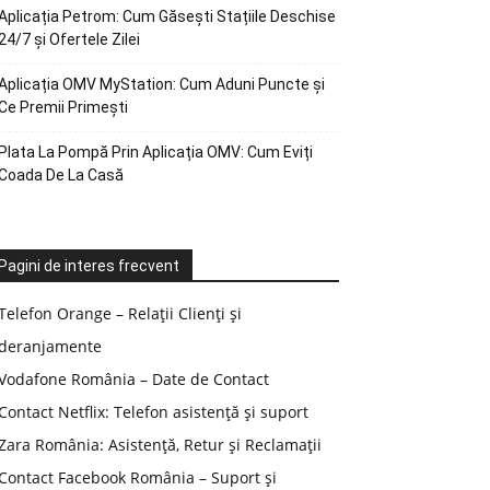
Aplicația Petrom: Cum Găsești Stațiile Deschise
24/7 și Ofertele Zilei
Aplicația OMV MyStation: Cum Aduni Puncte și
Ce Premii Primești
Plata La Pompă Prin Aplicația OMV: Cum Eviți
Coada De La Casă
Pagini de interes frecvent
Telefon Orange – Relații Clienți și
deranjamente
Vodafone România – Date de Contact
Contact Netflix: Telefon asistență și suport
Zara România: Asistență, Retur și Reclamații
Contact Facebook România – Suport și