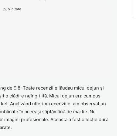
publicitate
ting de 9.8. Toate recenziile lăudau micul dejun și
sit o clădire neîngrijită. Micul dejun era compus
et. Analizând ulterior recenziile, am observat un
 publicate în aceeași săptămână de martie. Nu
oar imagini profesionale. Aceasta a fost o lecție dură
ărate.