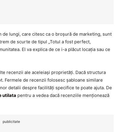
m de lungi, care citesc ca o broșură de marketing, sunt
rem de scurte de tipul „Totul a fost perfect,
unitatea. El va explica de ce i-a plăcut locația sau ce
te recenzii ale aceleiași proprietăți. Dacă structura
bot. Fermele de recenzii folosesc șabloane similare
r detalii despre facilități specifice te poate ajuta. De
 utilata
pentru a vedea dacă recenziile menționează
publicitate