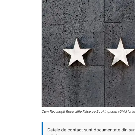
Cum Recunoști Recenziile False pe Booking.com (Ghid Iuni
Datele de contact sunt documentate din surse