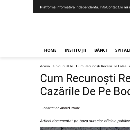
Platformă informativă independentă. InfoContact.ro nu est
HOME
INSTITUȚII
BĂNCI
SPITAL
Acasă
Ghiduri Utile
Cum Recunoști Recenziile False 
Cum Recunoști Rec
Cazările De Pe B
Redactat de
Andrei Iftode
Articol documentat pe baza surselor oficiale publice 