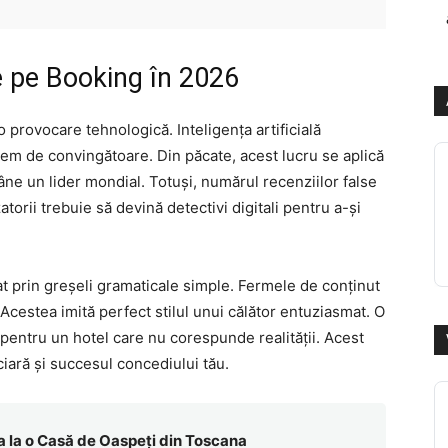
e pe Booking în 2026
 provocare tehnologică. Inteligența artificială
rem de convingătoare. Din păcate, acest lucru se aplică
ne un lider mondial. Totuși, numărul recenziilor false
zatorii trebuie să devină detectivi digitali pentru a-și
t prin greșeli gramaticale simple. Fermele de conținut
cestea imită perfect stilul unui călător entuziasmat. O
 pentru un hotel care nu corespunde realității. Acest
iară și succesul concediului tău.
a la o Casă de Oaspeți din Toscana