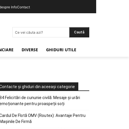
 despre InfoContact
Caută
Ce vei căuta azi?
ANCIARE
DIVERSE
GHIDURI UTILE
Contacte și ghiduri din aceeași categorie
84 Felicitări de cununie civilă: Mesaje și urări
emoționante pentru proaspeții soți
Cardul De Flotă OMV (Routex): Avantaje Pentru
Mașinile De Firmă