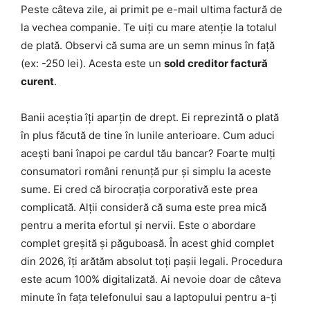
Peste câteva zile, ai primit pe e-mail ultima factură de
la vechea companie. Te uiți cu mare atenție la totalul
de plată. Observi că suma are un semn minus în față
(ex: -250 lei). Acesta este un
sold creditor factură
curent
.
Banii aceștia îți aparțin de drept. Ei reprezintă o plată
în plus făcută de tine în lunile anterioare. Cum aduci
acești bani înapoi pe cardul tău bancar? Foarte mulți
consumatori români renunță pur și simplu la aceste
sume. Ei cred că birocrația corporativă este prea
complicată. Alții consideră că suma este prea mică
pentru a merita efortul și nervii. Este o abordare
complet greșită și păguboasă. În acest ghid complet
din 2026, îți arătăm absolut toți pașii legali. Procedura
este acum 100% digitalizată. Ai nevoie doar de câteva
minute în fața telefonului sau a laptopului pentru a-ți