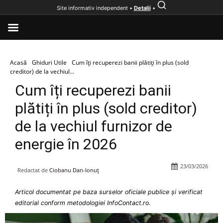
Site informativ independent •
Detalii
•
Acasă
Ghiduri Utile
Cum îți recuperezi banii plătiți în plus (sold
creditor) de la vechiul...
Cum îți recuperezi banii
plătiți în plus (sold creditor)
de la vechiul furnizor de
energie în 2026
23/03/2026
Redactat de
Ciobanu Dan-Ionuț
Articol documentat pe baza surselor oficiale publice și verificat
editorial conform metodologiei InfoContact.ro.