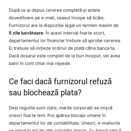
După ce ai depus cererea completă și actele
doveditoare pe e-mail, ceasul începe să ticăie.
Furnizorul are la dispoziție legal un termen maxim de
5 zile lucrătoare
. În acest interval foarte scurt,
departamentul lor financiar trebuie să aprobe cererea.
Ei trebuie să inițieze ordinul de plată către banca ta.
Dacă dosarul este complet de la bun început, vei avea
banii în cont chiar mai repede.
Ce faci dacă furnizorul refuză
sau blochează plata?
Deși regulile sunt clare, marile corporații se mișcă
uneori foarte lent. Pot apărea blocaje umane în
departamentul lor de contabilitate. Uneori, e-mailurile
se pierd în mii de alte solicitări zilnice. Au trecut cele 5