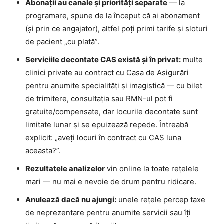
Abonații au canale și priorități separate
— la
programare, spune de la început că ai abonament
(și prin ce angajator), altfel poți primi tarife și sloturi
de pacient „cu plată”.
Serviciile decontate CAS există și în privat:
multe
clinici private au contract cu Casa de Asigurări
pentru anumite specialități și imagistică — cu bilet
de trimitere, consultația sau RMN-ul pot fi
gratuite/compensate, dar locurile decontate sunt
limitate lunar și se epuizează repede. Întreabă
explicit: „aveți locuri în contract cu CAS luna
aceasta?”.
Rezultatele analizelor
vin online la toate rețelele
mari — nu mai e nevoie de drum pentru ridicare.
Anulează dacă nu ajungi:
unele rețele percep taxe
de neprezentare pentru anumite servicii sau îți