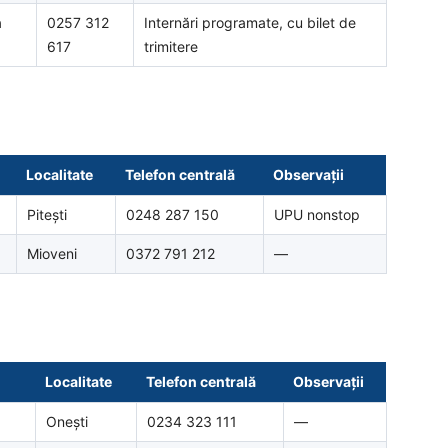
a
0257 312
Internări programate, cu bilet de
617
trimitere
Localitate
Telefon centrală
Observații
Pitești
0248 287 150
UPU nonstop
Mioveni
0372 791 212
—
Localitate
Telefon centrală
Observații
Onești
0234 323 111
—