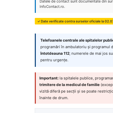
Datele de contact sunt documentate din surse
InfoContact.ro.
✓ Date verificate contra surselor oficiale la 02.
Telefoanele centrale ale spitalelor publ
programări în ambulatoriu și programul d
întotdeauna 112
; numerele de mai jos sun
pentru urgențe.
Important:
la spitalele publice, programa
trimitere de la medicul de familie
(excepț
vizită diferă pe secții și se poate restric
înainte de drum.