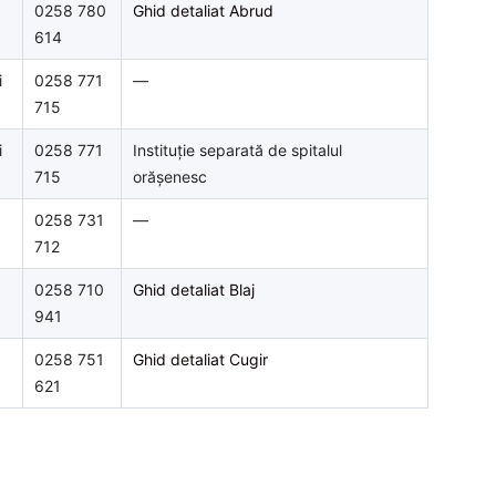
0258 780
Ghid detaliat Abrud
614
i
0258 771
—
715
i
0258 771
Instituție separată de spitalul
715
orășenesc
0258 731
—
712
0258 710
Ghid detaliat Blaj
941
0258 751
Ghid detaliat Cugir
621