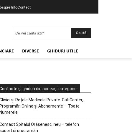
 despre InfoContact
Caută
Ce vei căuta azi?
ANCIARE
DIVERSE
GHIDURI UTILE
Contacte și ghiduri din aceeași categorie
Clinici și Rețele Medicale Private: Call Center,
Programări Online și Abonamente — Toate
Numerele
Contact Spitalul Orășenesc Ineu – telefon
suport și programări