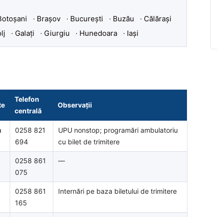
Botoșani
·
Brașov
·
București
·
Buzău
·
Călărași
lj
·
Galați
·
Giurgiu
·
Hunedoara
·
Iași
Telefon
te
Observații
centrală
a
0258 821
UPU nonstop; programări ambulatoriu
694
cu bilet de trimitere
0258 861
—
075
0258 861
Internări pe baza biletului de trimitere
165