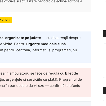
 oficiale și actualizate periodic de echipa editorială
07.2026
ice, organizate pe județe
— cu observații despre
e vizită. Pentru
urgențe medicale sună
t pentru centrală, informații și programări, nu
rea în ambulatoriu se face de regulă
cu bilet de
ie: urgențele și serviciile cu plată). Programul de
ționa în perioadele de viroze — confirmă telefonic