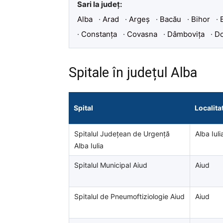
Sari la județ:
Alba
·
Arad
·
Argeș
·
Bacău
·
Bihor
·
·
Constanța
·
Covasna
·
Dâmbovița
·
Do
Spitale în județul Alba
Spital
Localita
Spitalul Județean de Urgență
Alba Iuli
Alba Iulia
Spitalul Municipal Aiud
Aiud
Spitalul de Pneumoftiziologie Aiud
Aiud