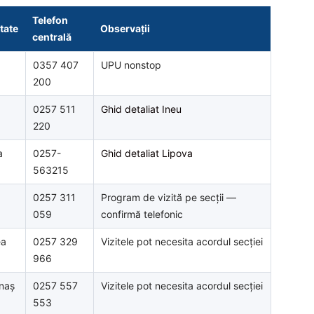
Telefon
tate
Observații
centrală
0357 407
UPU nonstop
200
0257 511
Ghid detaliat Ineu
220
a
0257-
Ghid detaliat Lipova
563215
0257 311
Program de vizită pe secții —
059
confirmă telefonic
ea
0257 329
Vizitele pot necesita acordul secției
966
naș
0257 557
Vizitele pot necesita acordul secției
553