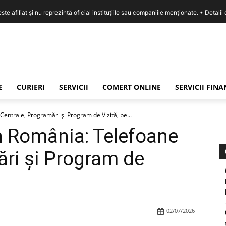
e afiliat și nu reprezintă oficial instituțiile sau companiile menționate. •
Detalii
E
CURIERI
SERVICII
COMERT ONLINE
SERVICII FIN
Centrale, Programări și Program de Vizită, pe...
in România: Telefoane
ări și Program de
02/07/2026