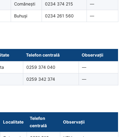
Comănești
0234 374 215
—
Buhuși
0234 261 560
—
itate
Telefon centrală
Observații
ta
0259 374 040
—
0259 342 374
—
i
Telefon
Localitate
Observații
centrală