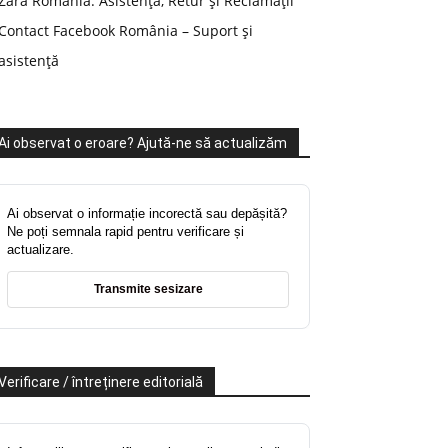
Zara România: Asistență, Retur și Reclamații
Contact Facebook România – Suport și
asistență
Ai observat o eroare? Ajută-ne să actualizăm
Ai observat o informație incorectă sau depășită?
Ne poți semnala rapid pentru verificare și
actualizare.
Transmite sesizare
Verificare / întreținere editorială