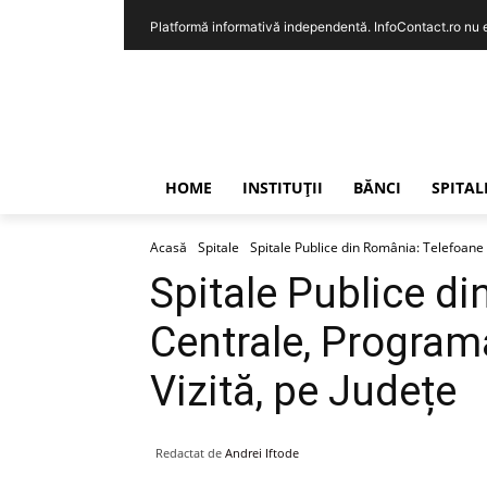
Platformă informativă independentă. InfoContact.ro nu est
HOME
INSTITUȚII
BĂNCI
SPITAL
Acasă
Spitale
Spitale Publice din România: Telefoane 
Spitale Publice d
Centrale, Program
Vizită, pe Județe
Redactat de
Andrei Iftode