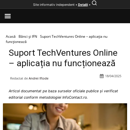
Site informativ independent •
Detalii
•
Acasă
Bănci și IFN
Suport TechVentures Online – aplicația nu
funcționează
Suport TechVentures Online
– aplicația nu funcționează
18/04/2025
Redactat de
Andrei Iftode
Articol documentat pe baza surselor oficiale publice și verificat
editorial conform metodologiei InfoContact.ro.