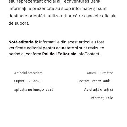
sau reprezentant oficial al TechVentures Bank.
Informațiile prezentate au scop informativ și sunt
destinate orientării utilizatorilor către canalele oficiale
de suport.
Notă editorială:
Informațiile din acest articol au fost
verificate editorial pentru acuratețe și sunt revizuite
periodic, conform
Politicii Editoriale
InfoContact.
Articolul precedent
Articolul următor
Suport TBI Bank –
Contact Credex Bank –
aplicația nu funcționează
Asistență clienți și
informații utile