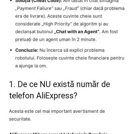
Soluția (Cheat Code):
Am tastat în chat sintagma
„Payment Failure”
sau
„Fraud”
(chiar dacă problema
era de livrare). Aceste cuvinte cheie sunt
considerate „High Priority” de algoritm și au
declanșat butonul
„Chat with an Agent”
. Am fost
preluați de un agent uman în 2 minute.
Concluzie:
Nu încerca să explici problema
robotului. Folosește cuvinte cheie financiare pentru
a ajunge la om.
1. De ce NU există număr de
telefon AliExpress?
Acesta este cel mai important avertisment de
securitate.