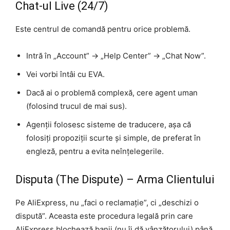
Chat-ul Live (24/7)
Este centrul de comandă pentru orice problemă.
Intră în „Account” -> „Help Center” -> „Chat Now”.
Vei vorbi întâi cu EVA.
Dacă ai o problemă complexă, cere agent uman
(folosind trucul de mai sus).
Agenții folosesc sisteme de traducere, așa că
folosiți propoziții scurte și simple, de preferat în
engleză, pentru a evita neînțelegerile.
Disputa (The Dispute) – Arma Clientului
Pe AliExpress, nu „faci o reclamație”, ci „deschizi o
dispută”. Aceasta este procedura legală prin care
AliExpress blochează banii (nu îi dă vânzătorului) până