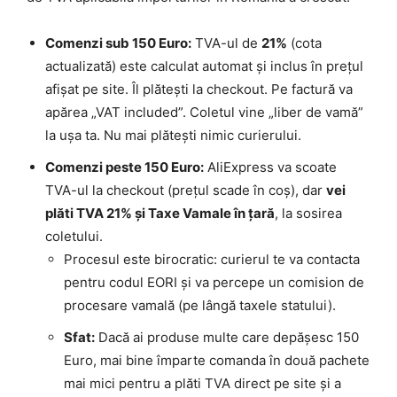
Comenzi sub 150 Euro:
TVA-ul de
21%
(cota
actualizată) este calculat automat și inclus în prețul
afișat pe site. Îl plătești la checkout. Pe factură va
apărea „VAT included”. Coletul vine „liber de vamă”
la ușa ta. Nu mai plătești nimic curierului.
Comenzi peste 150 Euro:
AliExpress va scoate
TVA-ul la checkout (prețul scade în coș), dar
vei
plăti TVA 21% și Taxe Vamale în țară
, la sosirea
coletului.
Procesul este birocratic: curierul te va contacta
pentru codul EORI și va percepe un comision de
procesare vamală (pe lângă taxele statului).
Sfat:
Dacă ai produse multe care depășesc 150
Euro, mai bine împarte comanda în două pachete
mai mici pentru a plăti TVA direct pe site și a