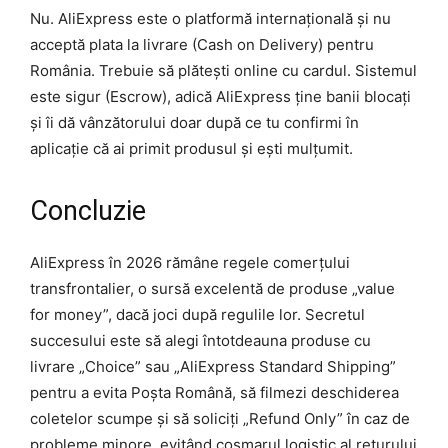
Nu. AliExpress este o platformă internațională și nu
acceptă plata la livrare (Cash on Delivery) pentru
România. Trebuie să plătești online cu cardul. Sistemul
este sigur (Escrow), adică AliExpress ține banii blocați
și îi dă vânzătorului doar după ce tu confirmi în
aplicație că ai primit produsul și ești mulțumit.
Concluzie
AliExpress în 2026 rămâne regele comerțului
transfrontalier, o sursă excelentă de produse „value
for money”, dacă joci după regulile lor. Secretul
succesului este să alegi întotdeauna produse cu
livrare „Choice” sau „AliExpress Standard Shipping”
pentru a evita Poșta Română, să filmezi deschiderea
coletelor scumpe și să soliciți „Refund Only” în caz de
probleme minore, evitând coșmarul logistic al returului