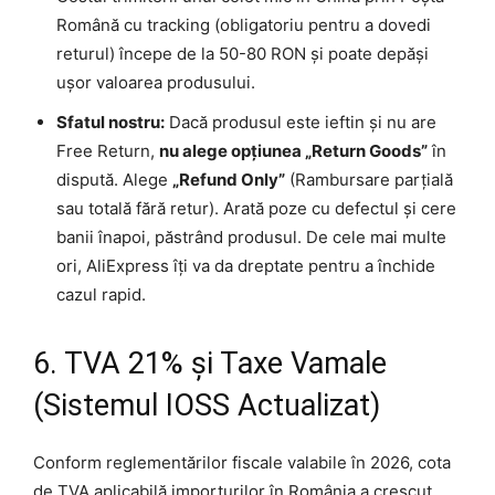
Română cu tracking (obligatoriu pentru a dovedi
returul) începe de la 50-80 RON și poate depăși
ușor valoarea produsului.
Sfatul nostru:
Dacă produsul este ieftin și nu are
Free Return,
nu alege opțiunea „Return Goods”
în
dispută. Alege
„Refund Only”
(Rambursare parțială
sau totală fără retur). Arată poze cu defectul și cere
banii înapoi, păstrând produsul. De cele mai multe
ori, AliExpress îți va da dreptate pentru a închide
cazul rapid.
6. TVA 21% și Taxe Vamale
(Sistemul IOSS Actualizat)
Conform reglementărilor fiscale valabile în 2026, cota
de TVA aplicabilă importurilor în România a crescut.