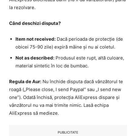
la rezolvare.
Când deschizi disputa?
Item not received:
Dacă perioada de protecție (de
obicei 75-90 zile) expiră mâine și nu ai coletul.
Not as described:
Produsul este rupt, altă culoare,
material sintetic în loc de bumbac.
Regula de Aur:
Nu închide disputa dacă vânzătorul te
roagă („Please close, I send Paypal” sau „I send new
one”). Odată închisă, protecția AliExpress dispare și
vânzătorul nu va mai trimite nimic. Lasă echipa
AliExpress să medieze.
PUBLICITATE