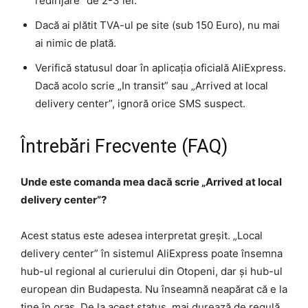
redirijare” de 2-3 lei.
Dacă ai plătit TVA-ul pe site (sub 150 Euro), nu mai
ai nimic de plată.
Verifică statusul doar în aplicația oficială AliExpress.
Dacă acolo scrie „In transit” sau „Arrived at local
delivery center”, ignoră orice SMS suspect.
Întrebări Frecvente (FAQ)
Unde este comanda mea dacă scrie „Arrived at local
delivery center”?
Acest status este adesea interpretat greșit. „Local
delivery center” în sistemul AliExpress poate însemna
hub-ul regional al curierului din Otopeni, dar și hub-ul
european din Budapesta. Nu înseamnă neapărat că e la
tine în oraș. De la acest status, mai durează de regulă