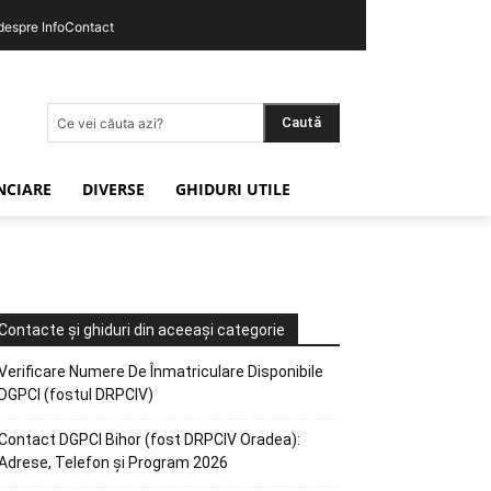
 despre InfoContact
Caută
Ce vei căuta azi?
ANCIARE
DIVERSE
GHIDURI UTILE
Contacte și ghiduri din aceeași categorie
Verificare Numere De Înmatriculare Disponibile
DGPCI (fostul DRPCIV)
Contact DGPCI Bihor (fost DRPCIV Oradea):
Adrese, Telefon și Program 2026