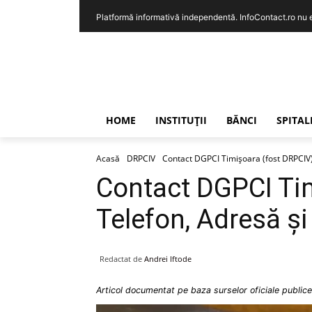
Platformă informativă independentă. InfoContact.ro nu est
HOME
INSTITUȚII
BĂNCI
SPITAL
Acasă
DRPCIV
Contact DGPCI Timișoara (fost DRPCIV)
Contact DGPCI Tim
Telefon, Adresă ș
Redactat de
Andrei Iftode
Articol documentat pe baza surselor oficiale publice 