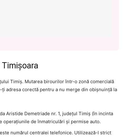
 Timișoara
țului Timiș. Mutarea birourilor într-o zonă comercială
-ți adresa corectă pentru a nu merge din obișnuință la
a Aristide Demetriade nr. 1, județul Timiș (în incinta
e operațiunile de înmatriculări și permise auto.
ste numărul centralei telefonice. Utilizează-l strict