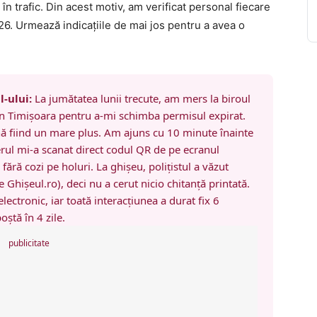
n trafic. Din acest motiv, am verificat personal fiecare
26. Urmează indicațiile de mai jos pentru a avea o
l-ului:
La jumătatea lunii trecute, am mers la biroul
in Timișoara pentru a-mi schimba permisul expirat.
nă fiind un mare plus. Am ajuns cu 10 minute înainte
erul mi-a scanat direct codul QR de pe ecranul
fără cozi pe holuri. La ghișeu, polițistul a văzut
 Ghișeul.ro), deci nu a cerut nicio chitanță printată.
lectronic, iar toată interacțiunea a durat fix 6
ștă în 4 zile.
publicitate