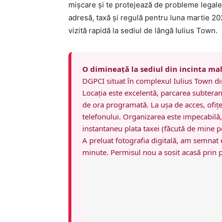
mișcare și te protejează de probleme legale î
adresă, taxă și regulă pentru luna martie 20
vizită rapidă la sediul de lângă Iulius Town.
O dimineață la sediul din incinta mal
DGPCI situat în complexul Iulius Town d
Locația este excelentă, parcarea subtera
de ora programată. La ușa de acces, ofiț
telefonului. Organizarea este impecabilă, 
instantaneu plata taxei (făcută de mine pe
A preluat fotografia digitală, am semnat e
minute. Permisul nou a sosit acasă prin po