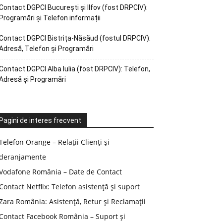
Contact DGPCI București și Ilfov (fost DRPCIV):
Programări și Telefon informații
Contact DGPCI Bistrița-Năsăud (fostul DRPCIV):
Adresă, Telefon și Programări
Contact DGPCI Alba Iulia (fost DRPCIV): Telefon,
Adresă și Programări
Pagini de interes frecvent
Telefon Orange – Relații Clienți și
deranjamente
Vodafone România – Date de Contact
Contact Netflix: Telefon asistență și suport
Zara România: Asistență, Retur și Reclamații
Contact Facebook România – Suport și