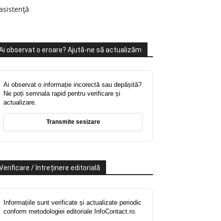
asistență
Ai observat o eroare? Ajută-ne să actualizăm
Ai observat o informație incorectă sau depășită?
Ne poți semnala rapid pentru verificare și
actualizare.
Transmite sesizare
Verificare / întreținere editorială
Informațiile sunt verificate și actualizate periodic
conform metodologiei editoriale InfoContact.ro.