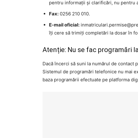
pentru informații și clarificări, nu pentr
Fax:
0256 210 010.
E-mail oficial:
inmatriculari.permise@pref
îți cere să trimiți completări la dosar în f
Atenție: Nu se fac programări l
Dacă încerci să suni la numărul de contact pe
Sistemul de programări telefonice nu mai exi
baza programării efectuate pe platforma digit