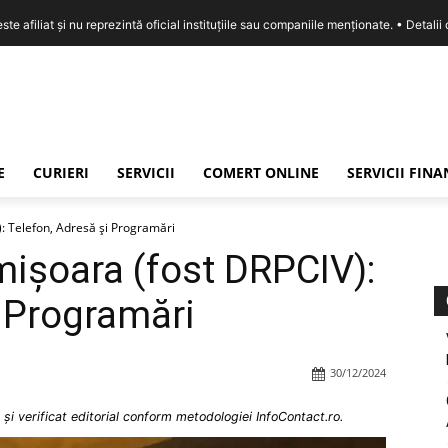
e afiliat și nu reprezintă oficial instituțiile sau companiile menționate. •
Detalii
E
CURIERI
SERVICII
COMERT ONLINE
SERVICII FIN
: Telefon, Adresă și Programări
ișoara (fost DRPCIV):
i Programări
30/12/2024
și verificat editorial conform metodologiei InfoContact.ro.