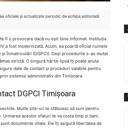
 oficiale și actualizate periodic de echipa editorială
e fi o provocare dacă nu ești bine informat. Instituția
 a fost modernizată. Acum, ea poartă oficial numele
și Înmatriculări (DGPCI). Deși procedurile s-au mutat
ămas strictă. O singură hârtie lipsă îți poate anula
sigure date de contact și proceduri valabile pentru
 prin sistemul administrativ din Timișoara.
ntact DGPCI Timișoara
nvechite. Multe site-uri te sfătuiesc să suni pentru
. Urmarea acestor sfaturi te va costa timp și bani.
sunt documente vitale. Ele îți asigură libertatea de