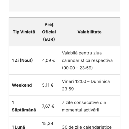
Preț
Tip Vinietă
Oficial
Valabilitate
(EUR)
Valabilă pentru ziua
1 Zi (Nou!)
4,09 €
calendaristică respectivă
(00:00 – 23:59)
Vineri 12:00 – Duminică
Weekend
5,11 €
23:59
1
7 zile consecutive din
7,67 €
Săptămână
momentul activării
15,34
1 Lună
30 de zile calendaristice