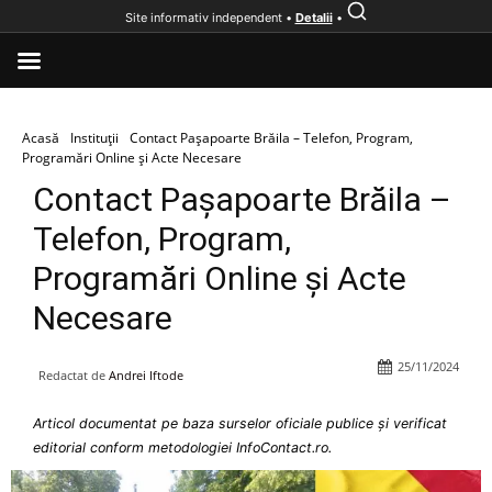
Site informativ independent •
Detalii
•
Acasă
Instituții
Contact Pașapoarte Brăila – Telefon, Program,
Programări Online și Acte Necesare
Contact Pașapoarte Brăila –
Telefon, Program,
Programări Online și Acte
Necesare
25/11/2024
Redactat de
Andrei Iftode
Articol documentat pe baza surselor oficiale publice și verificat
editorial conform metodologiei InfoContact.ro.