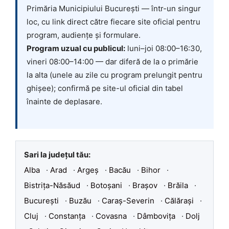
Primăria Municipiului București — într-un singur
loc, cu link direct către fiecare site oficial pentru
program, audiențe și formulare.
Program uzual cu publicul:
luni–joi 08:00–16:30,
vineri 08:00–14:00 — dar diferă de la o primărie
la alta (unele au zile cu program prelungit pentru
ghișee); confirmă pe site-ul oficial din tabel
înainte de deplasare.
Sari la județul tău:
Alba
·
Arad
·
Argeș
·
Bacău
·
Bihor
·
Bistrița-Năsăud
·
Botoșani
·
Brașov
·
Brăila
·
București
·
Buzău
·
Caraș-Severin
·
Călărași
·
Cluj
·
Constanța
·
Covasna
·
Dâmbovița
·
Dolj