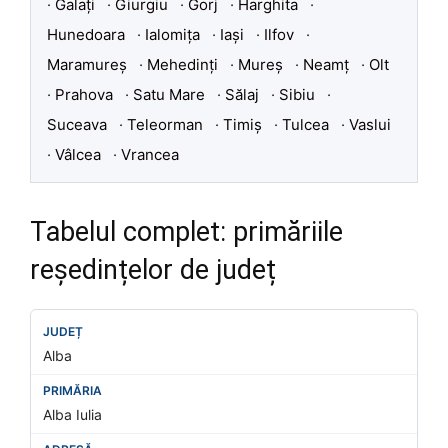
·
Galați
·
Giurgiu
·
Gorj
·
Harghita
·
Hunedoara
·
Ialomița
·
Iași
·
Ilfov
·
Maramureș
·
Mehedinți
·
Mureș
·
Neamț
·
Olt
·
Prahova
·
Satu Mare
·
Sălaj
·
Sibiu
·
Suceava
·
Teleorman
·
Timiș
·
Tulcea
·
Vaslui
·
Vâlcea
·
Vrancea
Tabelul complet: primăriile
reședințelor de județ
Alba
Alba Iulia