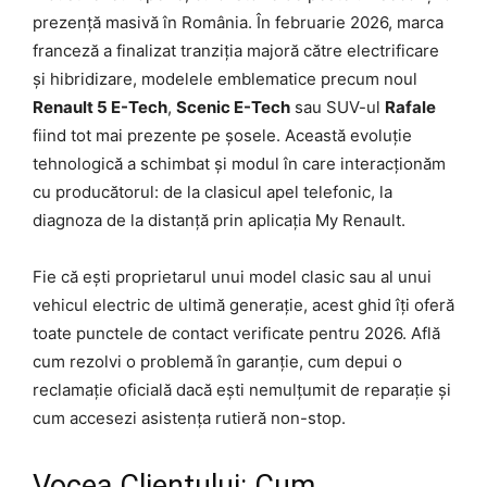
prezență masivă în România. În februarie 2026, marca
franceză a finalizat tranziția majoră către electrificare
și hibridizare, modelele emblematice precum noul
Renault 5 E-Tech
,
Scenic E-Tech
sau SUV-ul
Rafale
fiind tot mai prezente pe șosele. Această evoluție
tehnologică a schimbat și modul în care interacționăm
cu producătorul: de la clasicul apel telefonic, la
diagnoza de la distanță prin aplicația My Renault.
Fie că ești proprietarul unui model clasic sau al unui
vehicul electric de ultimă generație, acest ghid îți oferă
toate punctele de contact verificate pentru 2026. Află
cum rezolvi o problemă în garanție, cum depui o
reclamație oficială dacă ești nemulțumit de reparație și
cum accesezi asistența rutieră non-stop.
Vocea Clientului: Cum