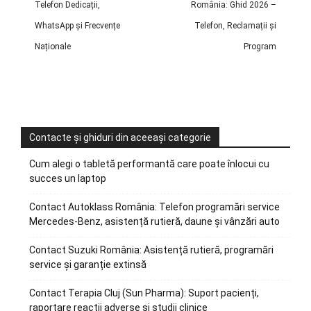
Telefon Dedicații,
România: Ghid 2026 –
WhatsApp și Frecvențe
Telefon, Reclamații și
Naționale
Program
Contacte și ghiduri din aceeași categorie
Cum alegi o tabletă performantă care poate înlocui cu
succes un laptop
Contact Autoklass România: Telefon programări service
Mercedes-Benz, asistență rutieră, daune și vânzări auto
Contact Suzuki România: Asistență rutieră, programări
service și garanție extinsă
Contact Terapia Cluj (Sun Pharma): Suport pacienți,
raportare reacții adverse și studii clinice