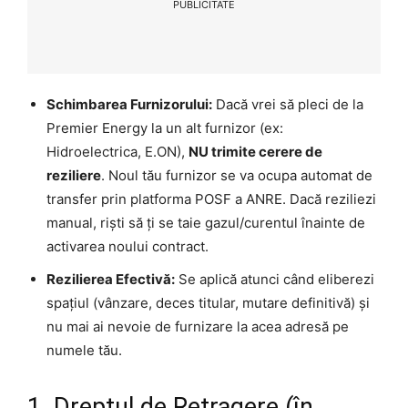
PUBLICITATE
Schimbarea Furnizorului:
Dacă vrei să pleci de la
Premier Energy la un alt furnizor (ex:
Hidroelectrica, E.ON),
NU trimite cerere de
reziliere
. Noul tău furnizor se va ocupa automat de
transfer prin platforma POSF a ANRE. Dacă reziliezi
manual, riști să ți se taie gazul/curentul înainte de
activarea noului contract.
Rezilierea Efectivă:
Se aplică atunci când eliberezi
spațiul (vânzare, deces titular, mutare definitivă) și
nu mai ai nevoie de furnizare la acea adresă pe
numele tău.
1. Dreptul de Retragere (în