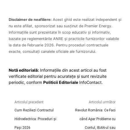
Disclaimer de neafiliere:
Acest ghid este realizat independent și
nu este afiliat, sponsorizat sau susținut de Premier Energy.
Informațiile sunt prezentate în scop educativ și informativ,
bazate pe reglementările ANRE și practicile furnizorilor valabile
la data de Februarie 2026. Pentru proceduri contractuale
exacte, consultați canalele oficiale ale furnizorului.
Notă editorială:
Informațiile din acest articol au fost
verificate editorial pentru acuratețe și sunt revizuite
periodic, conform
Politicii Editoriale
InfoContact.
Articolul precedent
Articolul următor
Cum Reziliezi Contractul
Revolut România: Ce Faci
Hidroelectrica: Proceduri și
când Apar Probleme cu
Pași 2026
Contul, IBAN-ul sau