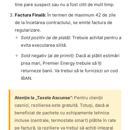
tine pare suspect sau nu a fost citit de mult timp.
Factura Finală:
În termen de maximum 42 de zile
de la încetarea contractului, se emite factura de
regularizare.
Sold pozitiv (ai de plată):
Trebuie achitat pentru a
evita executarea silită.
Sold negativ (ai de primit):
Dacă ai plătit estimări
prea mari, Premier Energy trebuie să îți
returneze banii. Va trebui să le furnizezi un cod
IBAN.
Atenție la „Taxele Ascunse”:
Pentru clienții
casnici, rezilierea este gratuită. Totuși, dacă ai
beneficiat de pachete cu echipamente tehnice
incluse (centrale, termostate smart) plătite în rate
pe factură, la reziliere va trebui să achiți integral