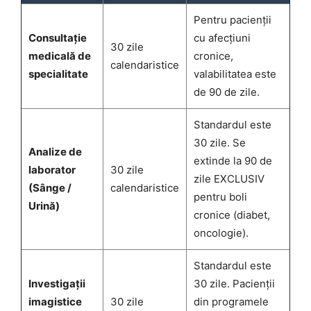
Pentru pacienții
Consultație
cu afecțiuni
30 zile
medicală de
cronice,
calendaristice
specialitate
valabilitatea este
de 90 de zile.
Standardul este
30 zile. Se
Analize de
extinde la 90 de
laborator
30 zile
zile EXCLUSIV
(Sânge /
calendaristice
pentru boli
Urină)
cronice (diabet,
oncologie).
Standardul este
Investigații
30 zile. Pacienții
imagistice
30 zile
din programele