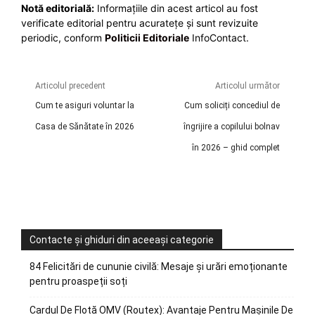
Notă editorială:
Informațiile din acest articol au fost
verificate editorial pentru acuratețe și sunt revizuite
periodic, conform
Politicii Editoriale
InfoContact.
Articolul precedent
Articolul următor
Cum te asiguri voluntar la
Cum soliciți concediul de
Casa de Sănătate în 2026
îngrijire a copilului bolnav
în 2026 – ghid complet
Contacte și ghiduri din aceeași categorie
84 Felicitări de cununie civilă: Mesaje și urări emoționante
pentru proaspeții soți
Cardul De Flotă OMV (Routex): Avantaje Pentru Mașinile De