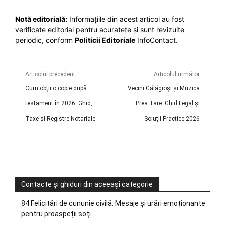
Notă editorială:
Informațiile din acest articol au fost
verificate editorial pentru acuratețe și sunt revizuite
periodic, conform
Politicii Editoriale
InfoContact.
Articolul precedent
Articolul următor
Cum obții o copie după
Vecini Gălăgioși și Muzica
testament în 2026: Ghid,
Prea Tare: Ghid Legal și
Taxe și Registre Notariale
Soluții Practice 2026
Contacte și ghiduri din aceeași categorie
84 Felicitări de cununie civilă: Mesaje și urări emoționante
pentru proaspeții soți