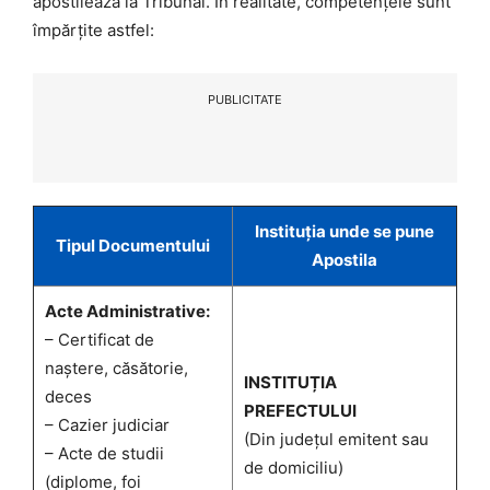
apostilează la Tribunal. În realitate, competențele sunt
împărțite astfel:
PUBLICITATE
Instituția unde se pune
Tipul Documentului
Apostila
Acte Administrative:
– Certificat de
naștere, căsătorie,
INSTITUȚIA
deces
PREFECTULUI
– Cazier judiciar
(Din județul emitent sau
– Acte de studii
de domiciliu)
(diplome, foi