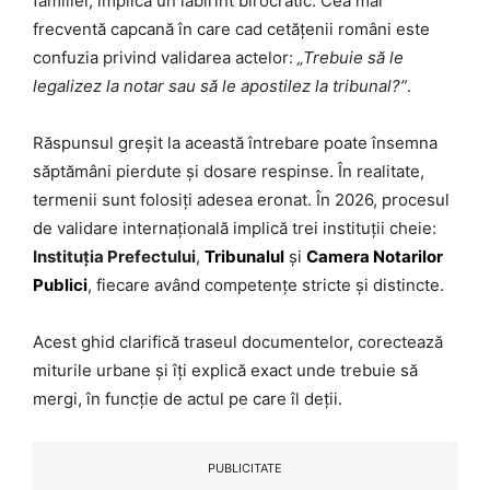
familiei, implică un labirint birocratic. Cea mai
frecventă capcană în care cad cetățenii români este
confuzia privind validarea actelor:
„Trebuie să le
legalizez la notar sau să le apostilez la tribunal?”
.
Răspunsul greșit la această întrebare poate însemna
săptămâni pierdute și dosare respinse. În realitate,
termenii sunt folosiți adesea eronat. În 2026, procesul
de validare internațională implică trei instituții cheie:
Instituția Prefectului
,
Tribunalul
și
Camera Notarilor
Publici
, fiecare având competențe stricte și distincte.
Acest ghid clarifică traseul documentelor, corectează
miturile urbane și îți explică exact unde trebuie să
mergi, în funcție de actul pe care îl deții.
PUBLICITATE