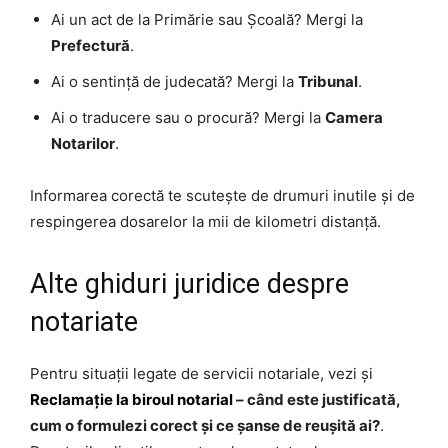
Ai un act de la Primărie sau Școală? Mergi la
Prefectură
.
Ai o sentință de judecată? Mergi la
Tribunal
.
Ai o traducere sau o procură? Mergi la
Camera
Notarilor
.
Informarea corectă te scutește de drumuri inutile și de
respingerea dosarelor la mii de kilometri distanță.
Alte ghiduri juridice despre
notariate
Pentru situații legate de servicii notariale, vezi și
Reclamație la biroul notarial
– când este justificată,
cum o formulezi corect și ce șanse de reușită ai?
.