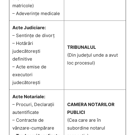
matricole)
– Adeverințe medicale
Acte Judiciare:
– Sentințe de divorț
– Hotărâri
TRIBUNALUL
judecătorești
(Din județul unde a avut
definitive
loc procesul)
– Acte emise de
executori
judecătorești
Acte Notariale:
– Procuri, Declarații
CAMERA NOTARILOR
autentificate
PUBLICI
– Contracte de
(Cea care are în
vânzare-cumpărare
subordine notarul