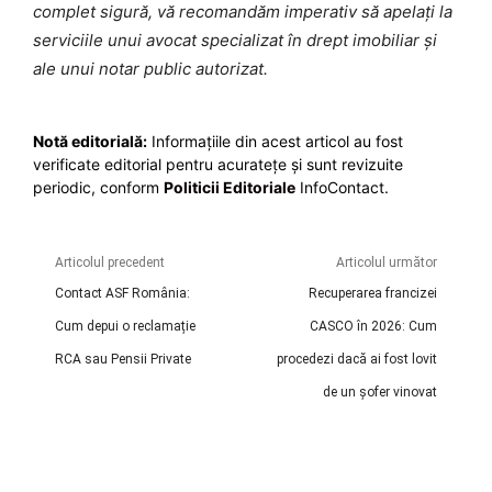
complet sigură, vă recomandăm imperativ să apelați la
serviciile unui avocat specializat în drept imobiliar și
ale unui notar public autorizat.
Notă editorială:
Informațiile din acest articol au fost
verificate editorial pentru acuratețe și sunt revizuite
periodic, conform
Politicii Editoriale
InfoContact.
Articolul precedent
Articolul următor
Contact ASF România:
Recuperarea francizei
Cum depui o reclamație
CASCO în 2026: Cum
RCA sau Pensii Private
procedezi dacă ai fost lovit
de un șofer vinovat