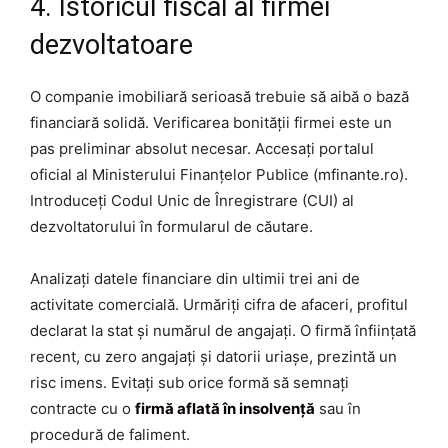
4. Istoricul fiscal al firmei
dezvoltatoare
O companie imobiliară serioasă trebuie să aibă o bază
financiară solidă. Verificarea bonității firmei este un
pas preliminar absolut necesar. Accesați portalul
oficial al Ministerului Finanțelor Publice (mfinante.ro).
Introduceți Codul Unic de Înregistrare (CUI) al
dezvoltatorului în formularul de căutare.
Analizați datele financiare din ultimii trei ani de
activitate comercială. Urmăriți cifra de afaceri, profitul
declarat la stat și numărul de angajați. O firmă înființată
recent, cu zero angajați și datorii uriașe, prezintă un
risc imens. Evitați sub orice formă să semnați
contracte cu o
firmă aflată în insolvență
sau în
procedură de faliment.