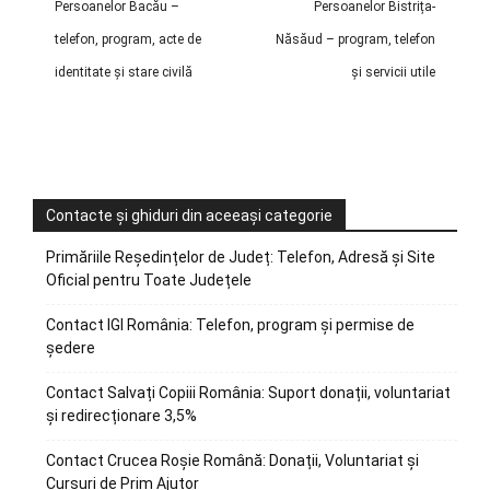
Persoanelor Bacău –
Persoanelor Bistrița-
telefon, program, acte de
Năsăud – program, telefon
identitate și stare civilă
și servicii utile
Contacte și ghiduri din aceeași categorie
Primăriile Reședințelor de Județ: Telefon, Adresă și Site
Oficial pentru Toate Județele
Contact IGI România: Telefon, program și permise de
ședere
Contact Salvați Copiii România: Suport donații, voluntariat
și redirecționare 3,5%
Contact Crucea Roșie Română: Donații, Voluntariat și
Cursuri de Prim Ajutor