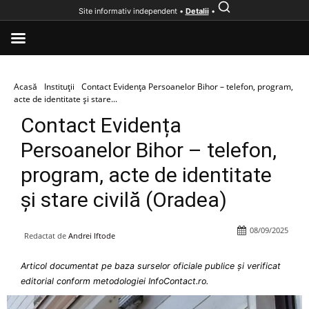
Site informativ independent •
Detalii
•
Acasă
Instituții
Contact Evidența Persoanelor Bihor – telefon, program,
acte de identitate și stare...
Contact Evidența
Persoanelor Bihor – telefon,
program, acte de identitate
și stare civilă (Oradea)
08/09/2025
Redactat de
Andrei Iftode
Articol documentat pe baza surselor oficiale publice și verificat
editorial conform metodologiei InfoContact.ro.