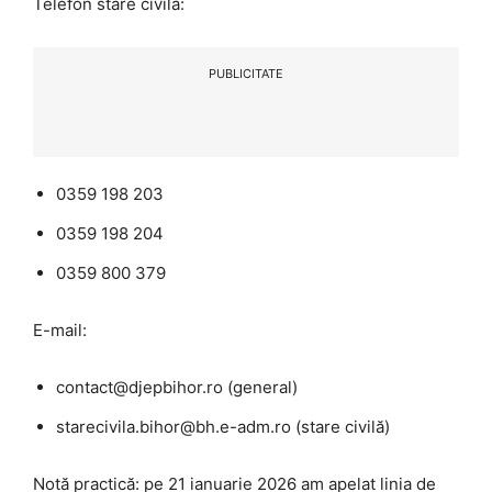
Telefon stare civilă:
PUBLICITATE
0359 198 203
0359 198 204
0359 800 379
E-mail:
contact@djepbihor.ro (general)
starecivila.bihor@bh.e-adm.ro (stare civilă)
Notă practică: pe 21 ianuarie 2026 am apelat linia de