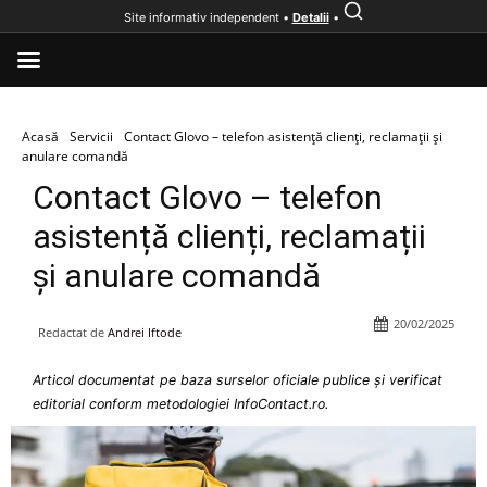
Site informativ independent •
Detalii
•
Acasă
Servicii
Contact Glovo – telefon asistență clienți, reclamații și
anulare comandă
Contact Glovo – telefon
asistență clienți, reclamații
și anulare comandă
20/02/2025
Redactat de
Andrei Iftode
Articol documentat pe baza surselor oficiale publice și verificat
editorial conform metodologiei InfoContact.ro.