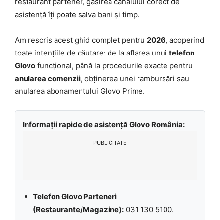
restaurant partener, găsirea canalului corect de
asistență îți poate salva bani și timp.
Am rescris acest ghid complet pentru
2026
, acoperind
toate intențiile de căutare: de la aflarea unui
telefon
Glovo
funcțional, până la procedurile exacte pentru
anularea comenzii
, obținerea unei rambursări sau
anularea abonamentului Glovo Prime.
Informații rapide de asistență Glovo România:
PUBLICITATE
Telefon Glovo Parteneri
(Restaurante/Magazine):
031 130 5100.