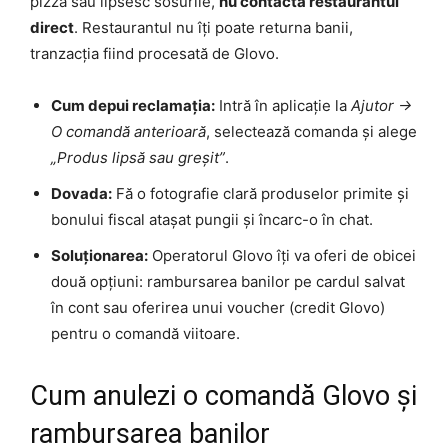
pizza sau lipsesc sosurile,
nu contacta restaurantul
direct
. Restaurantul nu îți poate returna banii,
tranzacția fiind procesată de Glovo.
Cum depui reclamația:
Intră în aplicație la
Ajutor ->
O comandă anterioară
, selectează comanda și alege
„Produs lipsă sau greșit”
.
Dovada:
Fă o fotografie clară produselor primite și
bonului fiscal atașat pungii și încarc-o în chat.
Soluționarea:
Operatorul Glovo îți va oferi de obicei
două opțiuni: rambursarea banilor pe cardul salvat
în cont sau oferirea unui voucher (credit Glovo)
pentru o comandă viitoare.
Cum anulezi o comandă Glovo și
rambursarea banilor