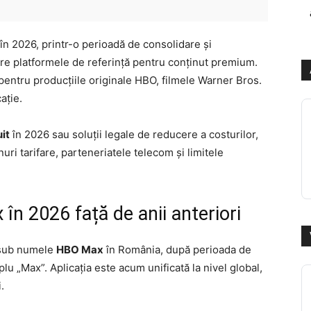
 în 2026, printr-o perioadă de consolidare și
re platformele de referință pentru conținut premium.
l pentru producțiile originale HBO, filmele Warner Bros.
ație.
it
în 2026 sau soluții legale de reducere a costurilor,
nuri tarifare, parteneriatele telecom și limitele
 în 2026 față de anii anteriori
u sub numele
HBO Max
în România, după perioada de
plu „Max”. Aplicația este acum unificată la nivel global,
.