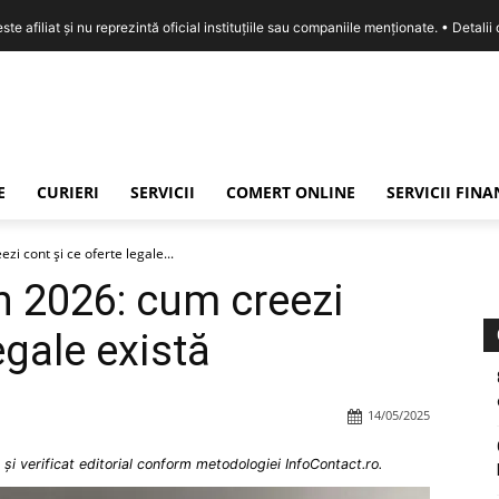
e afiliat și nu reprezintă oficial instituțiile sau companiile menționate. •
Detalii
E
CURIERI
SERVICII
COMERT ONLINE
SERVICII FIN
i cont și ce oferte legale...
n 2026: cum creezi
egale există
14/05/2025
și verificat editorial conform metodologiei InfoContact.ro.