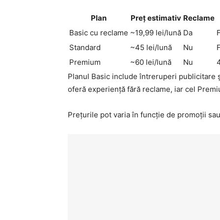
Plan
Preț estimativ
Reclame
Basic cu reclame
~19,99 lei/lună
Da
Standard
~45 lei/lună
Nu
Premium
~60 lei/lună
Nu
Planul Basic include întreruperi publicitare 
oferă experiență fără reclame, iar cel Premi
Prețurile pot varia în funcție de promoții sa