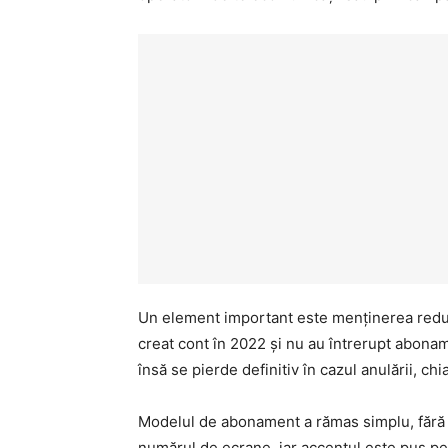
Un element important este menținerea reduce
creat cont în 2022 și nu au întrerupt abona
însă se pierde definitiv în cazul anulării, ch
Modelul de abonament a rămas simplu, fără pl
numărul de ecrane, iar accentul este pus pe