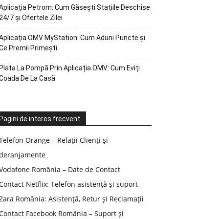
Aplicația Petrom: Cum Găsești Stațiile Deschise
24/7 și Ofertele Zilei
Aplicația OMV MyStation: Cum Aduni Puncte și
Ce Premii Primești
Plata La Pompă Prin Aplicația OMV: Cum Eviți
Coada De La Casă
Pagini de interes frecvent
Telefon Orange – Relații Clienți și
deranjamente
Vodafone România – Date de Contact
Contact Netflix: Telefon asistență și suport
Zara România: Asistență, Retur și Reclamații
Contact Facebook România – Suport și