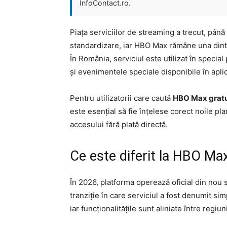
InfoContact.ro.
Piața serviciilor de streaming a trecut, până
standardizare, iar HBO Max rămâne una dint
În România, serviciul este utilizat în specia
și evenimentele speciale disponibile în aplic
Pentru utilizatorii care caută
HBO Max gratu
este esențial să fie înțelese corect noile pla
accesului fără plată directă.
Ce este diferit la HBO Max
În 2026, platforma operează oficial din no
tranziție în care serviciul a fost denumit sim
iar funcționalitățile sunt aliniate între regiuni