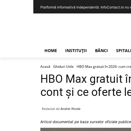
Platformă informativă independentă. InfoContact.ro nu est
HOME
INSTITUȚII
BĂNCI
SPITAL
Acasă
Ghiduri Utile
HBO Max gratuit în 2026: cum creez
HBO Max gratuit î
cont și ce oferte l
Redactat de
Andrei Iftode
Articol documentat pe baza surselor oficiale publice 