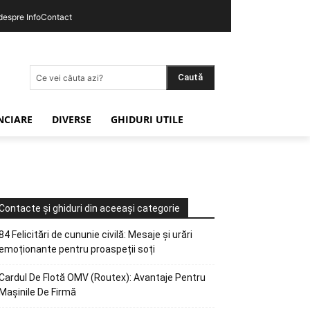
 despre InfoContact
Caută
Ce vei căuta azi?
ANCIARE
DIVERSE
GHIDURI UTILE
Contacte și ghiduri din aceeași categorie
84 Felicitări de cununie civilă: Mesaje și urări
emoționante pentru proaspeții soți
Cardul De Flotă OMV (Routex): Avantaje Pentru
Mașinile De Firmă