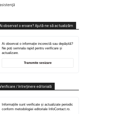
asistență
Ai observat o eroare? Ajută-ne să actualizăm
Ai observat o informație incorectă sau depășită?
Ne poți semnala rapid pentru verificare și
actualizare.
Transmite sesizare
Verificare / întreținere editorială
Informațiile sunt verificate și actualizate periodic
conform metodologiei editoriale InfoContact.ro.