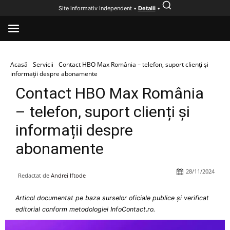
Site informativ independent •
Detalii
•
Acasă
Servicii
Contact HBO Max România – telefon, suport clienți și
informații despre abonamente
Contact HBO Max România
– telefon, suport clienți și
informații despre
abonamente
28/11/2024
Redactat de
Andrei Iftode
Articol documentat pe baza surselor oficiale publice și verificat
editorial conform metodologiei InfoContact.ro.