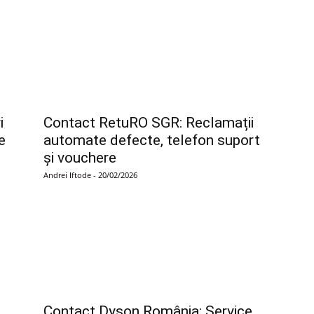
i
Contact RetuRO SGR: Reclamații
e
automate defecte, telefon suport
și vouchere
Andrei Iftode
-
20/02/2026
Contact Dyson România: Service,