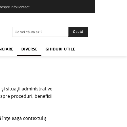
 despre InfoContact
Caută
Ce vei căuta azi?
ANCIARE
DIVERSE
GHIDURI UTILE
și situații administrative
espre proceduri, beneficii
ă înțeleagă contextul și