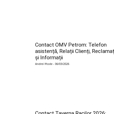
Contact OMV Petrom: Telefon
asistență, Relații Clienți, Reclamaț
și Informații
Andrei Iftode
-
06/03/2026
Contact Taverna Racilor 2026: