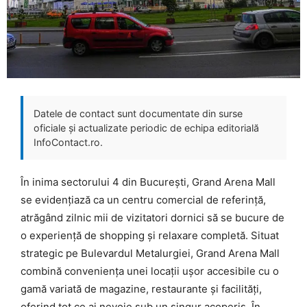
Datele de contact sunt documentate din surse
oficiale și actualizate periodic de echipa editorială
InfoContact.ro.
În inima sectorului 4 din București, Grand Arena Mall
se evidențiază ca un centru comercial de referință,
atrăgând zilnic mii de vizitatori dornici să se bucure de
o experiență de shopping și relaxare completă. Situat
strategic pe Bulevardul Metalurgiei, Grand Arena Mall
combină conveniența unei locații ușor accesibile cu o
gamă variată de magazine, restaurante și facilități,
oferind tot ce ai nevoie sub un singur acoperiș. În