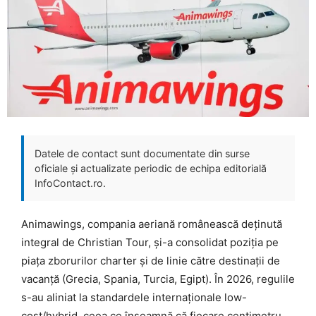
Datele de contact sunt documentate din surse
oficiale și actualizate periodic de echipa editorială
InfoContact.ro.
Animawings, compania aeriană românească deținută
integral de Christian Tour, și-a consolidat poziția pe
piața zborurilor charter și de linie către destinații de
vacanță (Grecia, Spania, Turcia, Egipt). În 2026, regulile
s-au aliniat la standardele internaționale low-
cost/hybrid, ceea ce înseamnă că fiecare centimetru