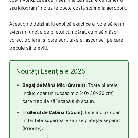
sau kilogram în plus te poate costa scump la aeroport.
Acest ghid detaliat îți explică exact ce ai voie să iei în
avion în funcție de biletul cumpărat, cum să măsori
corect trollerul și care sunt taxele „ascunse” pe care
trebuie să le eviți.
Noutăți Esențiale 2026
Bagaj de Mână Mic (Gratuit):
Toate biletele
includ doar un rucsac mic (40x30x20 cm)
care trebuie să încapă sub scaun.
Trollerul de Cabină (55cm):
Este inclus doar
în tarifele superioare sau se plătește separat
(Priority).