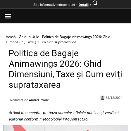
Site informativ independent •
Detalii
•
Acasă
Ghiduri Utile
Politica de Bagaje Animawings 2026: Ghid
Dimensiuni, Taxe și Cum eviți suprataxarea
Politica de Bagaje
Animawings 2026: Ghid
Dimensiuni, Taxe și Cum eviți
suprataxarea
31/12/2024
Redactat de
Andrei Iftode
Articol documentat pe baza surselor oficiale publice și verificat
editorial conform metodologiei InfoContact.ro.