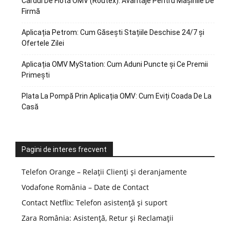
Cardul De Flotă OMV (Routex): Avantaje Pentru Mașinile De
Firmă
Aplicația Petrom: Cum Găsești Stațiile Deschise 24/7 și
Ofertele Zilei
Aplicația OMV MyStation: Cum Aduni Puncte și Ce Premii
Primești
Plata La Pompă Prin Aplicația OMV: Cum Eviți Coada De La
Casă
Pagini de interes frecvent
Telefon Orange – Relații Clienți și deranjamente
Vodafone România – Date de Contact
Contact Netflix: Telefon asistență și suport
Zara România: Asistență, Retur și Reclamații