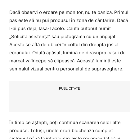
Dacă observi o eroare pe monitor, nu te panica. Primul
pas este să nu pui produsul în zona de cântărire. Dacă
l-ai pus deja, lasă-l acolo. Caută butonul numit
„Solicită asistență” sau pictograma cu un angajat.
Acesta se află de obicei în colțul din dreapta jos al
ecranului. Odată apăsat, lumina de deasupra casei de
marcat va începe să clipească. Această lumină este
semnalul vizual pentru personalul de supraveghere.
PUBLICITATE
În timp ce aștepți, poți continua scanarea celorlalte
produse. Totuși, unele erori blochează complet
sistemul până la intervenție. Este recomandat să ai