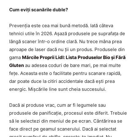
Cum eviți scanările duble?
Prevenția este cea mai bună metodă. Iată câteva
tehnici utile în 2026. Așază produsele pe suprafața de
lângă scaner într-o ordine clară. Nu trece mâna prea
aproape de laser dacă nu ții un produs. Produsele din
gama
Mărcile Proprii Lidl: Lista Produselor Bio și Fără
Gluten
au adesea coduri de bare mari, pe mai multe
fețe. Aceasta este o facilitate pentru scanare rapidă,
dar poate duce la citiri accidentale dacă ești prea
energic. Mișcările line sunt cheia succesului.
Dacă ai produse vrac, cum ar fi legumele sau
produsele de panificație, procesul este diferit. Trebuie
să le selectezi din meniul de pe ecran. Cântărirea se
face direct pe geamul scanerului. Dacă ai selectat
greșit numărul de chifle, oprește-te imediat. Nu