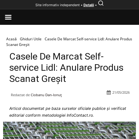
Site informativ independent •
Detalii
•
Acasă
Ghiduri Utile
Casele De Marcat Self-service Lidl: Anulare Produs
Scanat Greșit
Casele De Marcat Self-
service Lidl: Anulare Produs
Scanat Greșit
21/05/2026
Redactat de
Ciobanu Dan-Ionuț
Articol documentat pe baza surselor oficiale publice și verificat
editorial conform metodologiei InfoContact.ro.