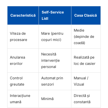
Self-Service
Caracteristică
Casa Clasică
Lidl
Medie
Viteza de
Mare (pentru
(depinde de
procesare
coșuri mici)
coadă)
Necesită
Anularea
Realizată pe
intervenție
erorilor
loc de casier
personal
Control
Automat prin
Manual /
greutate
senzori
Vizual
Interacțiune
Directă și
Minimă
umană
constantă