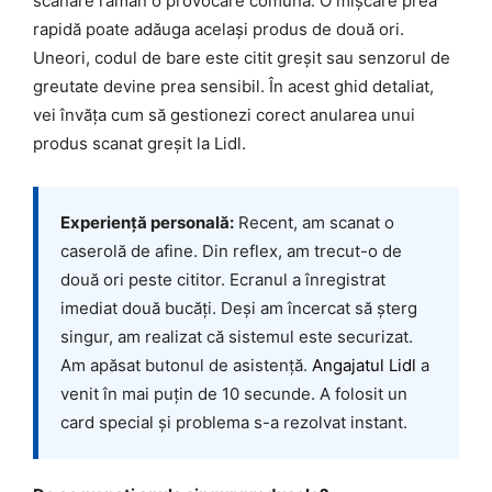
scanare rămân o provocare comună. O mișcare prea
rapidă poate adăuga același produs de două ori.
Uneori, codul de bare este citit greșit sau senzorul de
greutate devine prea sensibil. În acest ghid detaliat,
vei învăța cum să gestionezi corect anularea unui
produs scanat greșit la Lidl.
Experiență personală:
Recent, am scanat o
caserolă de afine. Din reflex, am trecut-o de
două ori peste cititor. Ecranul a înregistrat
imediat două bucăți. Deși am încercat să șterg
singur, am realizat că sistemul este securizat.
Am apăsat butonul de asistență.
Angajatul Lidl
a
venit în mai puțin de 10 secunde. A folosit un
card special și problema s-a rezolvat instant.