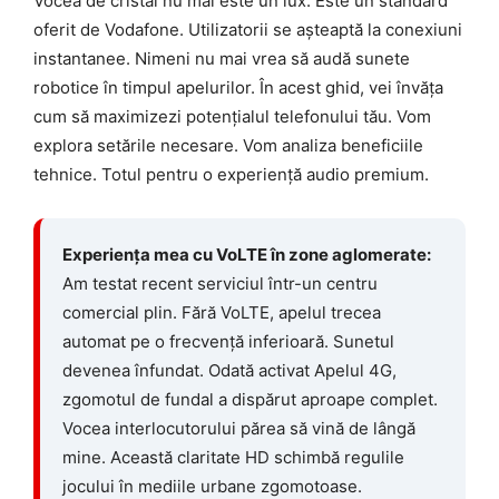
Vocea de cristal nu mai este un lux. Este un standard
oferit de Vodafone. Utilizatorii se așteaptă la conexiuni
instantanee. Nimeni nu mai vrea să audă sunete
robotice în timpul apelurilor. În acest ghid, vei învăța
cum să maximizezi potențialul telefonului tău. Vom
explora setările necesare. Vom analiza beneficiile
tehnice. Totul pentru o experiență audio premium.
Experiența mea cu VoLTE în zone aglomerate:
Am testat recent serviciul într-un centru
comercial plin. Fără VoLTE, apelul trecea
automat pe o frecvență inferioară. Sunetul
devenea înfundat. Odată activat Apelul 4G,
zgomotul de fundal a dispărut aproape complet.
Vocea interlocutorului părea să vină de lângă
mine. Această claritate HD schimbă regulile
jocului în mediile urbane zgomotoase.