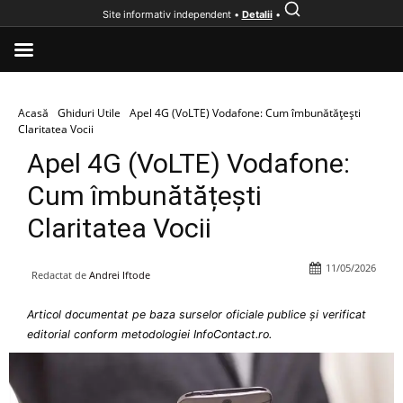
Site informativ independent •
Detalii
•
Acasă
Ghiduri Utile
Apel 4G (VoLTE) Vodafone: Cum îmbunătățești
Claritatea Vocii
Apel 4G (VoLTE) Vodafone:
Cum îmbunătățești
Claritatea Vocii
11/05/2026
Redactat de
Andrei Iftode
Articol documentat pe baza surselor oficiale publice și verificat
editorial conform metodologiei InfoContact.ro.