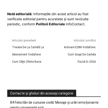
Notă editorială:
Informațiile din acest articol au fost
verificate editorial pentru acuratețe și sunt revizuite
periodic, conform
Politicii Editoriale
InfoContact.
Articolul precedent
Articolul următor
Trecere De La Cartelă La
Activare ESIM Vodafone:
Abonament Vodafone:
Cum Scapi De Cartela
Cum Obții Oferte Bune
Fizică în 2026
Contacte și ghiduri din aceeași categorie
84 Felicitări de cununie civilă: Mesaje și urări emoționante
pentru proaspeții soți