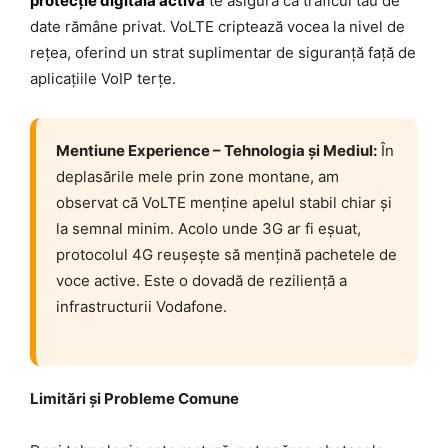
protecție digitală activă
te asigură că traficul tău de
date rămâne privat. VoLTE criptează vocea la nivel de
rețea, oferind un strat suplimentar de siguranță față de
aplicațiile VoIP terțe.
Mentiune Experience – Tehnologia și Mediul:
În
deplasările mele prin zone montane, am
observat că VoLTE menține apelul stabil chiar și
la semnal minim. Acolo unde 3G ar fi eșuat,
protocolul 4G reușește să mențină pachetele de
voce active. Este o dovadă de reziliență a
infrastructurii Vodafone.
Limitări și Probleme Comune