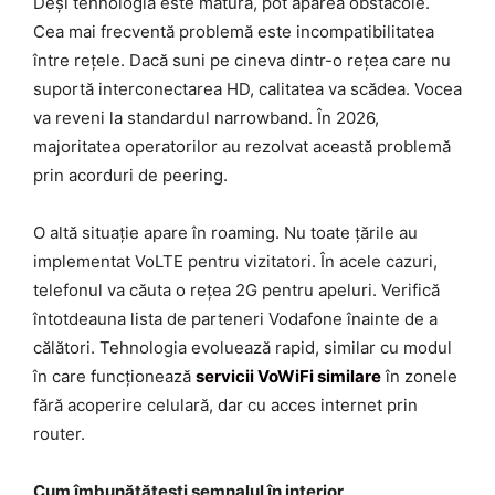
Deși tehnologia este matură, pot apărea obstacole.
Cea mai frecventă problemă este incompatibilitatea
între rețele. Dacă suni pe cineva dintr-o rețea care nu
suportă interconectarea HD, calitatea va scădea. Vocea
va reveni la standardul narrowband. În 2026,
majoritatea operatorilor au rezolvat această problemă
prin acorduri de peering.
O altă situație apare în roaming. Nu toate țările au
implementat VoLTE pentru vizitatori. În acele cazuri,
telefonul va căuta o rețea 2G pentru apeluri. Verifică
întotdeauna lista de parteneri Vodafone înainte de a
călători. Tehnologia evoluează rapid, similar cu modul
în care funcționează
servicii VoWiFi similare
în zonele
fără acoperire celulară, dar cu acces internet prin
router.
Cum îmbunătățești semnalul în interior