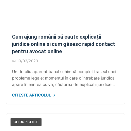
Cum ajung românii să caute explicații
juridice online și cum găsesc rapid contact
pentru avocat online
📅 19/03/2023
Un detaliu aparent banal schimbă complet traseul unei
probleme legale: momentul în care o întrebare juridică
apare în mintea cuiva, căutarea de explicații juridice
online devine reflex, nu opțiune. Nu mai începe totul cu
CITEȘTE ARTICOLUL →
un drum la cabinet. Începe cu telefonul, la masă, seara
târziu, după ce ai primit o notificare de la ANAF sau […]
GHIDURI UTILE