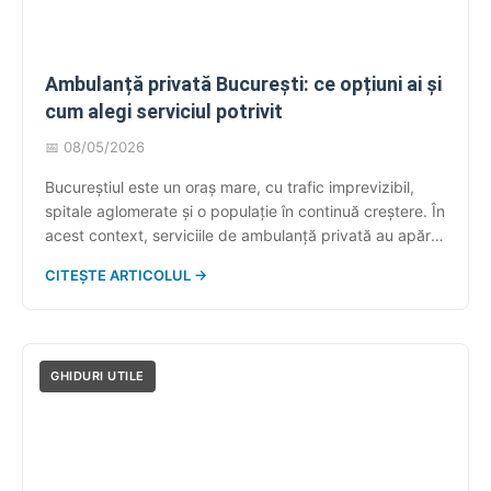
Ambulanță privată București: ce opțiuni ai și
cum alegi serviciul potrivit
📅 08/05/2026
Bucureștiul este un oraș mare, cu trafic imprevizibil,
spitale aglomerate și o populație în continuă creștere. În
acest context, serviciile de ambulanță privată au apărut
ca un răspuns firesc la o nevoie reală: aceea de a avea
CITEȘTE ARTICOLUL →
acces rapid, organizat și sigur la transport medical,
indiferent dacă vorbim despre o urgență sau despre un
transfer […]
GHIDURI UTILE