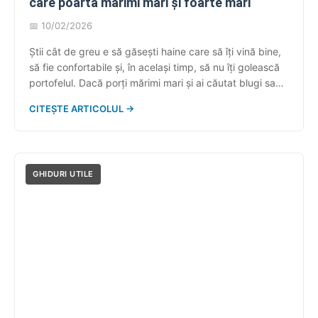
care poartă mărimi mari și foarte mari
📅 10/02/2026
Știi cât de greu e să găsești haine care să îți vină bine,
să fie confortabile și, în același timp, să nu îți golească
portofelul. Dacă porți mărimi mari și ai căutat blugi sau
cămăși potrivite fără succes, pe imbracamintexxl.ro și
CITEȘTE ARTICOLUL →
în magazinele Goliat Fashion găsești o gamă variată de
articole vestimentare pentru bărbați, disponibile […]
GHIDURI UTILE