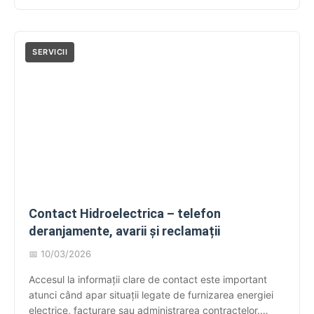
autocitit, utilizatorii au nevoie de canale clare și
funcționale pentru a lua legătura cu […]
SERVICII
Contact Hidroelectrica – telefon
deranjamente, avarii și reclamații
📅 10/03/2026
Accesul la informații clare de contact este important
atunci când apar situații legate de furnizarea energiei
electrice, facturare sau administrarea contractelor.