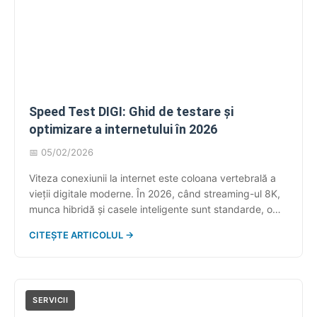
Speed Test DIGI: Ghid de testare și
optimizare a internetului în 2026
📅 05/02/2026
Viteza conexiunii la internet este coloana vertebrală a
vieții digitale moderne. În 2026, când streaming-ul 8K,
munca hibridă și casele inteligente sunt standarde, o
conexiune lentă nu mai este doar un inconvenient, ci un
CITEȘTE ARTICOLUL →
blocaj real. Pentru milioane de abonați DIGI din
România, întrebarea „Primesc viteza pentru care
plătesc?” este recurentă. Acest ghid detaliat îți […]
SERVICII