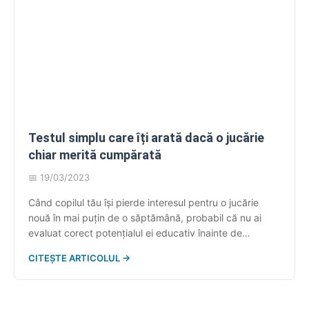
Testul simplu care îți arată dacă o jucărie
chiar merită cumpărată
📅 19/03/2023
Când copilul tău își pierde interesul pentru o jucărie
nouă în mai puțin de o săptămână, probabil că nu ai
evaluat corect potențialul ei educativ înainte de
cumpărare. Multe dintre jucăriile care par atractive în
CITEȘTE ARTICOLUL →
magazin se dovedesc a fi investiții slabe pentru
dezvoltarea copilului. Regula celor trei întrebări
esențiale Înainte de orice achiziție, pune-ți […]