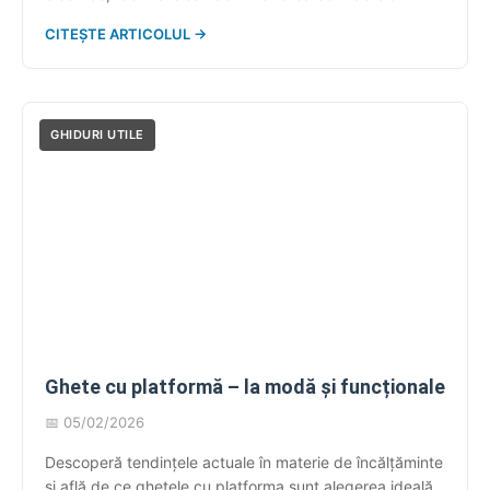
Pentru clienții Hidroelectrica, există mai multe canale
CITEȘTE ARTICOLUL →
oficiale prin care pot fi obținute informații sau pot fi
transmise sesizări, în funcție de natura solicitării. Acest
ghid reunește datele publice despre contact
Hidroelectrica, inclusiv numerele […]
GHIDURI UTILE
Ghete cu platformă – la modă și funcționale
📅 05/02/2026
Descoperă tendințele actuale în materie de încălțăminte
și află de ce ghetele cu platforma sunt alegerea ideală