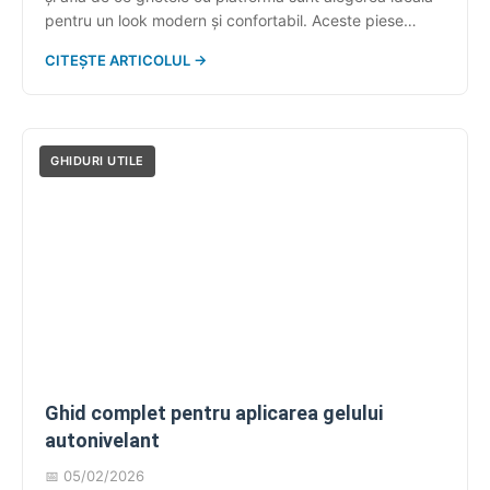
pentru un look modern și confortabil. Aceste piese
versatile îmbină eleganța cu funcționalitatea, fiind
CITEȘTE ARTICOLUL →
perfecte pentru orice sezon. Eleganță și confort în pași
siguri Ghetele cu platforma sunt una dintre cele mai
iubite tendințe ale sezonului — un […]
GHIDURI UTILE
Ghid complet pentru aplicarea gelului
autonivelant
📅 05/02/2026