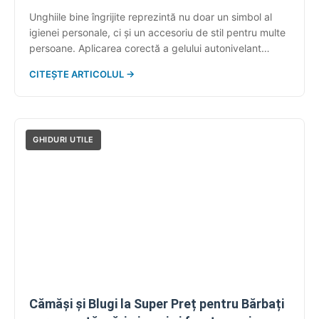
Unghiile bine îngrijite reprezintă nu doar un simbol al
igienei personale, ci și un accesoriu de stil pentru multe
persoane. Aplicarea corectă a gelului autonivelant
devine astfel esențială pentru obținerea unui rezultat
CITEȘTE ARTICOLUL →
estetic și durabil. Acest tip de gel nu doar că oferă un
aspect neted și strălucitor, dar prin proprietățile sale
autonivelante, permite o […]
GHIDURI UTILE
Cămăși și Blugi la Super Preț pentru Bărbați