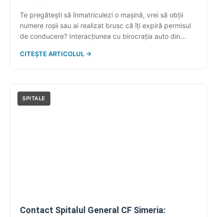
Te pregătești să înmatriculezi o mașină, vrei să obții
numere roșii sau ai realizat brusc că îți expiră permisul
de conducere? Interacțiunea cu birocrația auto din
județul Brăila nu trebuie să fie o experiență epuizantă
CITEȘTE ARTICOLUL →
dacă deții informațiile corecte. Anul 2026 a stabilizat
mult procedurile de digitalizare, însă un dosar incomplet
te va trimite instantaneu […]
SPITALE
Contact Spitalul General CF Simeria: