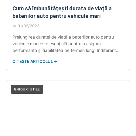
Cum să îmbunătățești durata de viață a
bateriilor auto pentru vehicule mari
📅 01/06/2023
Prelungirea duratei de viață a bateriilor auto pentru
vehicule mari este esențială pentru a asigura
performanța și fiabilitatea pe termen lung. Indiferent
dacă conduci un camion, un autobuz sau orice alt
CITEȘTE ARTICOLUL →
vehicul de mare tonaj, înțelegerea modului în care poți
optimiza funcționarea bateriei nu doar că te va ajuta să
eviți costurile neprevăzute, dar îți […]
GHIDURI UTILE