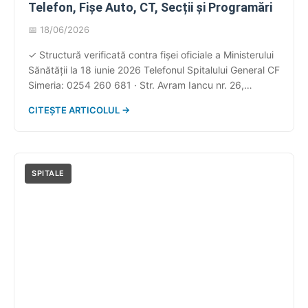
Telefon, Fișe Auto, CT, Secții și Programări
📅 18/06/2026
✓ Structură verificată contra fișei oficiale a Ministerului
Sănătății la 18 iunie 2026 Telefonul Spitalului General CF
Simeria: 0254 260 681 · Str. Avram Iancu nr. 26,
Simeria, jud. Hunedoara · a doua locație: Dispensarul
CITEȘTE ARTICOLUL →
Medical Stație CF, Str. Victoriei nr. 3. Spital în
subordinea Ministerului Transporturilor, deschis tuturor
pacienților (contract cu CJAS Hunedoara), cu […]
SPITALE