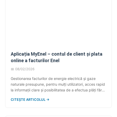
Aplicația MyEnel – contul de client și plata
online a facturilor Enel
📅 08/02/2026
Gestionarea facturilor de energie electrică și gaze
naturale presupune, pentru mulți utilizatori, acces rapid
la informații clare și posibilitatea de a efectua plăți fără
deplasări inutile. În acest context, instrumentele digitale
CITEȘTE ARTICOLUL →
puse la dispoziție de Enel permit administrarea relației
contractuale într-un mod centralizat, direct din contul
de client. Aplicația MyEnel și platforma online asociată