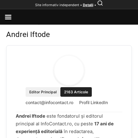
Site informativ independent •
Detalii
•
Home
»
Informații pentru Andrei Iftode
»
Pagina 141
Andrei Iftode
Editor Principal
2163 Articole
contact@infocontact.ro
Profil LinkedIn
Andrei Iftode
este fondatorul și editorul
principal al InfoContact.ro, cu peste
17 ani de
experiență editorială
în redactarea,