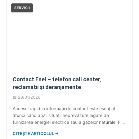
oferă […]
SERVICII
Contact Enel – telefon call center,
reclamații și deranjamente
📅 28/01/2026
Accesul rapid la informații de contact este esențial
atunci când apar situații neprevăzute legate de
furnizarea energiei electrice sau a gazelor naturale. Fie
că este vorba despre o întrerupere de curent, o eroare
CITEȘTE ARTICOLUL →
pe factură sau necesitatea de a transmite indexul