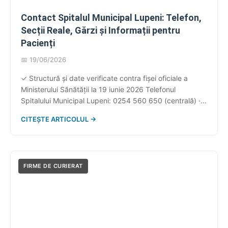
Contact Spitalul Municipal Lupeni: Telefon,
Secții Reale, Gărzi și Informații pentru
Pacienți
📅 19/06/2026
✓ Structură și date verificate contra fișei oficiale a
Ministerului Sănătății la 19 iunie 2026 Telefonul
Spitalului Municipal Lupeni: 0254 560 650 (centrală) ·
alternativ: 0254 560 307 · Str. Pădurarilor nr. 2, Lupeni,
CITEȘTE ARTICOLUL →
jud. Hunedoara · e-mail: secretariat@spital-lupeni.ro.
Spitalul are cinci secții — medicină internă, pediatrie,
chirurgie generală, obstetrică-ginecologie și ATI — cu
două […]
FIRME DE CURIERAT