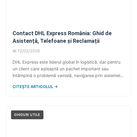
Contact DHL Express România: Ghid de
Asistență, Telefoane și Reclamații
📅 12/02/2026
DHL Express este liderul global în logistică, dar pentru
un client care așteaptă un pachet important sau
întâmpină o problemă vamală, navigarea prin sistemele
corporative poate fi o provocare. Rețeaua din România
CITEȘTE ARTICOLUL →
este vastă, acoperind livrări directe (flota galbenă) și
parteneriate locale, ceea ce uneori creează confuzie în
rândul utilizatorilor. Acest articol pilon servește drept
[…]
GHIDURI UTILE