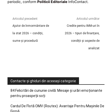
periodic, conform
Politicii Editoriale
InfoContact.
Articolul precedent
Articolul următor
Ajutor de înmormântare de
Credite pentru IMM-uri în
la stat 2026 – condiții,
2026 – tipuri de finanțare,
sume și procedură
condiții și aspecte de
analizat
Contacte și ghiduri din aceeași categorie
84 Felicitări de cununie civilă: Mesaje și urări emoționante
pentru proaspeții soți
Cardul De Flotă OMV (Routex): Avantaje Pentru Mașinile De
Firmă