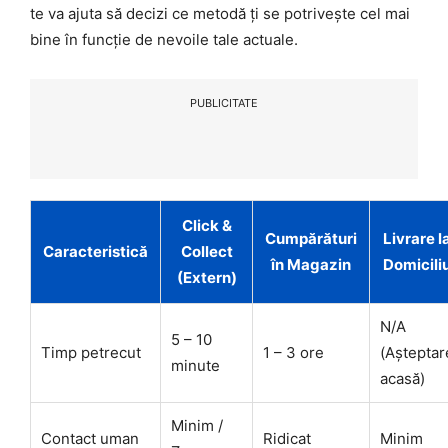
te va ajuta să decizi ce metodă ți se potrivește cel mai
bine în funcție de nevoile tale actuale.
PUBLICITATE
Click &
Cumpărături
Livrare l
Caracteristică
Collect
în Magazin
Domicili
(Extern)
N/A
5 – 10
Timp petrecut
1 – 3 ore
(Așteptar
minute
acasă)
Minim /
Contact uman
Ridicat
Minim