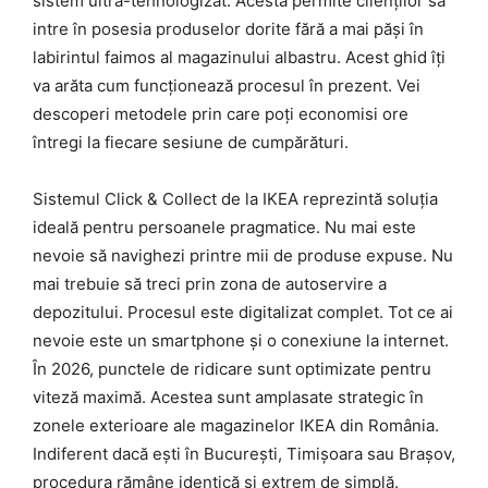
sistem ultra-tehnologizat. Acesta permite clienților să
intre în posesia produselor dorite fără a mai păși în
labirintul faimos al magazinului albastru. Acest ghid îți
va arăta cum funcționează procesul în prezent. Vei
descoperi metodele prin care poți economisi ore
întregi la fiecare sesiune de cumpărături.
Sistemul Click & Collect de la IKEA reprezintă soluția
ideală pentru persoanele pragmatice. Nu mai este
nevoie să navighezi printre mii de produse expuse. Nu
mai trebuie să treci prin zona de autoservire a
depozitului. Procesul este digitalizat complet. Tot ce ai
nevoie este un smartphone și o conexiune la internet.
În 2026, punctele de ridicare sunt optimizate pentru
viteză maximă. Acestea sunt amplasate strategic în
zonele exterioare ale magazinelor IKEA din România.
Indiferent dacă ești în București, Timișoara sau Brașov,
procedura rămâne identică și extrem de simplă.