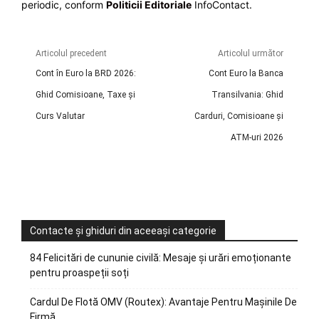
periodic, conform
Politicii Editoriale
InfoContact.
Articolul precedent
Articolul următor
Cont în Euro la BRD 2026:
Cont Euro la Banca
Ghid Comisioane, Taxe și
Transilvania: Ghid
Curs Valutar
Carduri, Comisioane și
ATM-uri 2026
Contacte și ghiduri din aceeași categorie
84 Felicitări de cununie civilă: Mesaje și urări emoționante
pentru proaspeții soți
Cardul De Flotă OMV (Routex): Avantaje Pentru Mașinile De
Firmă