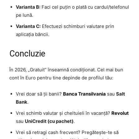
Varianta B:
Faci cel puțin o plată cu cardul/telefonul
pe lună.
Varianta C:
Efectuezi schimburi valutare prin
aplicația băncii.
Concluzie
În 2026, „Gratuit” înseamnă condiționat. Cel mai bun
cont în Euro pentru tine depinde de profilul tău:
Vrei doar să ții banii?
Banca Transilvania
sau
Salt
Bank
.
Vrei schimb valutar și cheltuieli în vacanță?
Revolut
sau
UniCredit (cu pachet)
.
Vrei să retragi cash frecvent? Pregătește-te să