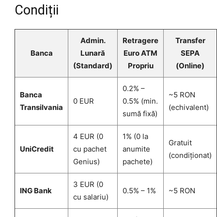
Condiții
Admin.
Retragere
Transfer
Banca
Lunară
Euro ATM
SEPA
(Standard)
Propriu
(Online)
0.2% –
Banca
~5 RON
0 EUR
0.5% (min.
Transilvania
(echivalent)
sumă fixă)
4 EUR (0
1% (0 la
Gratuit
UniCredit
cu pachet
anumite
(condiționat)
Genius)
pachete)
3 EUR (0
ING Bank
0.5% – 1%
~5 RON
cu salariu)