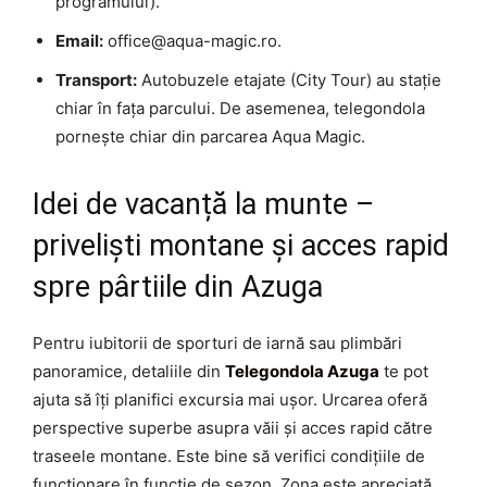
programului).
Email:
office@aqua-magic.ro.
Transport:
Autobuzele etajate (City Tour) au stație
chiar în fața parcului. De asemenea, telegondola
pornește chiar din parcarea Aqua Magic.
Idei de vacanță la munte –
priveliști montane și acces rapid
spre pârtiile din Azuga
Pentru iubitorii de sporturi de iarnă sau plimbări
panoramice, detaliile din
Telegondola Azuga
te pot
ajuta să îți planifici excursia mai ușor. Urcarea oferă
perspective superbe asupra văii și acces rapid către
traseele montane. Este bine să verifici condițiile de
funcționare în funcție de sezon. Zona este apreciată