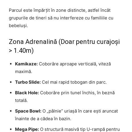
Parcul este împărțit în zone distincte, astfel încât
grupurile de tineri să nu interfereze cu familiile cu
bebeluși.
Zona Adrenalină (Doar pentru curajoși
> 1.40m)
Kamikaze:
Coborâre aproape verticală, viteză
maximă.
Turbo Slide:
Cel mai rapid tobogan din parc.
Black Hole:
Coborâre prin tunel închis, în beznă
totală.
Space Bowl:
O „pâlnie” uriașă în care ești aruncat
înainte de a cădea în bazin.
Mega Pipe:
O structură masivă tip U-rampă pentru