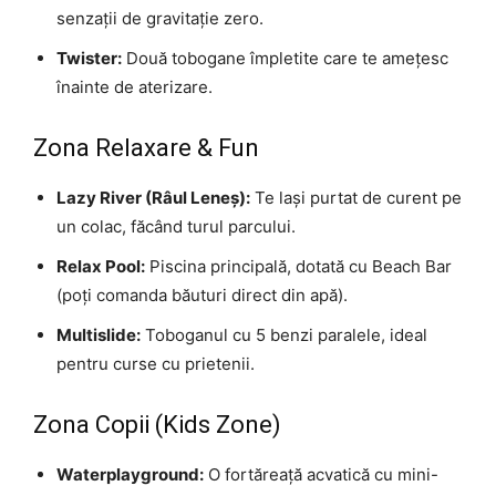
senzații de gravitație zero.
Twister:
Două tobogane împletite care te amețesc
înainte de aterizare.
Zona Relaxare & Fun
Lazy River (Râul Leneș):
Te lași purtat de curent pe
un colac, făcând turul parcului.
Relax Pool:
Piscina principală, dotată cu Beach Bar
(poți comanda băuturi direct din apă).
Multislide:
Toboganul cu 5 benzi paralele, ideal
pentru curse cu prietenii.
Zona Copii (Kids Zone)
Waterplayground:
O fortăreață acvatică cu mini-