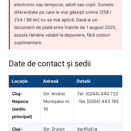
electronic sau temporar, adult sau copil. Sumele
diferențiate pe care le mai găsești online (258 /
234 / 96 lei) nu se mai aplică. Dacă ai un
document de plată emis înainte de 1 august 2025,
acesta rămâne valabil la depunere, fără costuri
suplimentare.
Date de contact și sedii
Locație
Adresă
Detalii
Cluj-
Str. Andrei
Tel. (0264) 440 722
Napoca
Mureșanu nr.
· fax (0264) 443 165
(sediu
16
principal)
Cluj-
Str. Zrynin
Verifică la