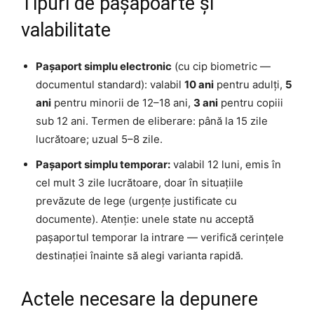
Tipuri de pașapoarte și
valabilitate
Pașaport simplu electronic
(cu cip biometric —
documentul standard): valabil
10 ani
pentru adulți,
5
ani
pentru minorii de 12–18 ani,
3 ani
pentru copiii
sub 12 ani. Termen de eliberare: până la 15 zile
lucrătoare; uzual 5–8 zile.
Pașaport simplu temporar:
valabil 12 luni, emis în
cel mult 3 zile lucrătoare, doar în situațiile
prevăzute de lege (urgențe justificate cu
documente). Atenție: unele state nu acceptă
pașaportul temporar la intrare — verifică cerințele
destinației înainte să alegi varianta rapidă.
Actele necesare la depunere