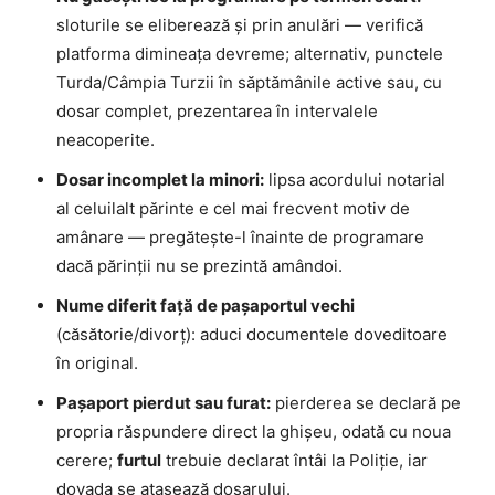
sloturile se eliberează și prin anulări — verifică
platforma dimineața devreme; alternativ, punctele
Turda/Câmpia Turzii în săptămânile active sau, cu
dosar complet, prezentarea în intervalele
neacoperite.
Dosar incomplet la minori:
lipsa acordului notarial
al celuilalt părinte e cel mai frecvent motiv de
amânare — pregătește-l înainte de programare
dacă părinții nu se prezintă amândoi.
Nume diferit față de pașaportul vechi
(căsătorie/divorț): aduci documentele doveditoare
în original.
Pașaport pierdut sau furat:
pierderea se declară pe
propria răspundere direct la ghișeu, odată cu noua
cerere;
furtul
trebuie declarat întâi la Poliție, iar
dovada se atașează dosarului.