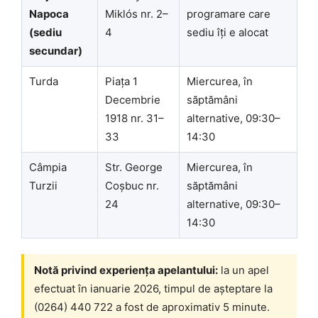
Napoca
Miklós nr. 2–
programare care
(sediu
4
sediu îți e alocat
secundar)
Turda
Piața 1
Miercurea, în
Decembrie
săptămâni
1918 nr. 31–
alternative, 09:30–
33
14:30
Câmpia
Str. George
Miercurea, în
Turzii
Coșbuc nr.
săptămâni
24
alternative, 09:30–
14:30
Notă privind experiența apelantului:
la un apel
efectuat în ianuarie 2026, timpul de așteptare la
(0264) 440 722 a fost de aproximativ 5 minute.