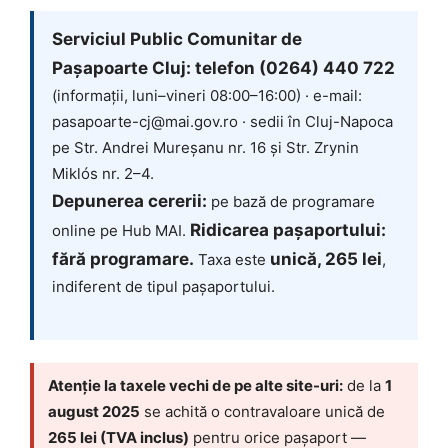
Serviciul Public Comunitar de
Pașapoarte Cluj: telefon (0264) 440 722
(informații, luni–vineri 08:00–16:00) · e-mail:
pasapoarte-cj@mai.gov.ro · sedii în Cluj-Napoca
pe Str. Andrei Mureșanu nr. 16 și Str. Zrynin
Miklós nr. 2–4.
Depunerea cererii:
pe bază de programare
Ridicarea pașaportului:
online pe Hub MAI.
fără programare.
unică, 265 lei
Taxa este
,
indiferent de tipul pașaportului.
Atenție la taxele vechi de pe alte site-uri:
de la
1
august 2025
se achită o contravaloare unică de
265 lei (TVA inclus)
pentru orice pașaport —